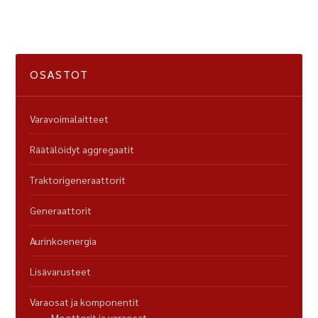
OSASTOT
Varavoimalaitteet
Räätälöidyt aggregaatit
Traktorigeneraattorit
Generaattorit
Aurinkoenergia
Lisävarusteet
Varaosat ja komponentit
Moottorit ja varaosat