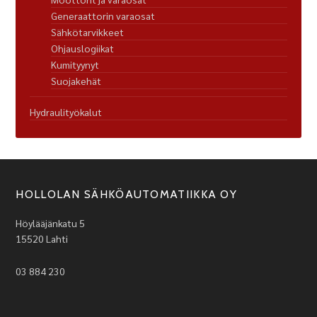
Generaattorin varaosat
Sähkötarvikkeet
Ohjauslogiikat
Kumityynyt
Suojakehät
Hydraulityökalut
HOLLOLAN SÄHKÖAUTOMATIIKKA OY
Höylääjänkatu 5
15520 Lahti
03 884 230