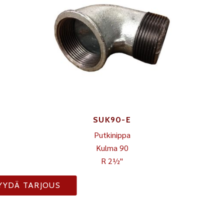
SUK90-E
Putkinippa
Kulma 90
R 2½"
YYDÄ TARJOUS