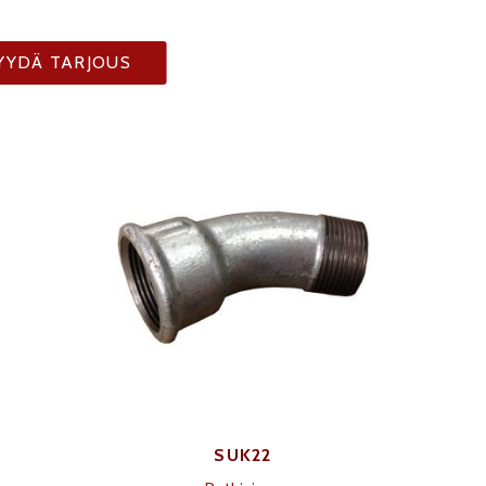
YYDÄ TARJOUS
SUK22