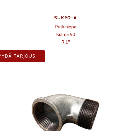
SUK90-A
Putkinippa
Kulma 90
R 1"
YYDÄ TARJOUS