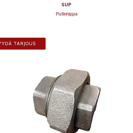
SUP
Putkinippa
YYDÄ TARJOUS