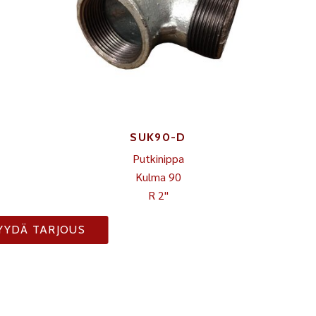
SUK90-D
Putkinippa
Kulma 90
R 2"
YYDÄ TARJOUS