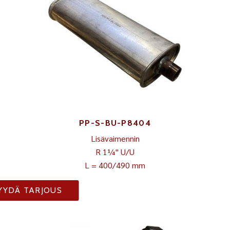
PP-S-BU-P8404
Lisävaimennin
R 1¼" U/U
L = 400/490 mm
YYDÄ TARJOUS