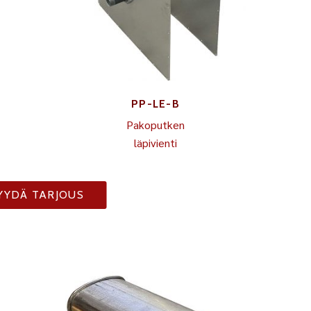
PP-LE-B
Pakoputken
läpivienti
YYDÄ TARJOUS