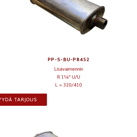
PP-S-BU-P8452
Lisävaimennin
R 1¼" U/U
L = 320/410
YYDÄ TARJOUS