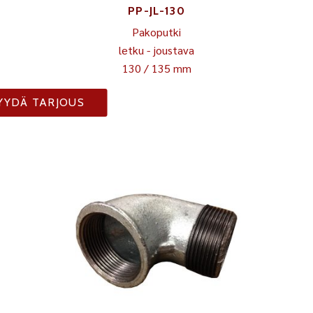
PP-JL-130
Pakoputki
letku - joustava
130 / 135 mm
YYDÄ TARJOUS