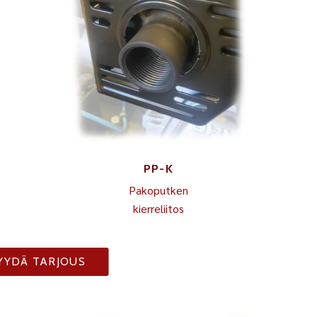
PP-K
Pakoputken
kierreliitos
YYDÄ TARJOUS