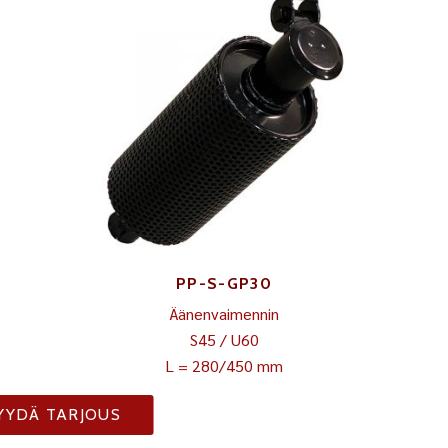
PP-S-GP30
Äänenvaimennin
S45 / U60
L = 280/450 mm
YYDÄ TARJOUS