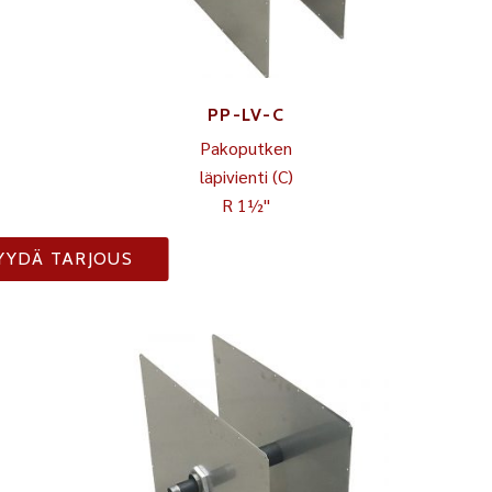
PP-LV-C
Pakoputken
läpivienti (C)
R 1½"
YYDÄ TARJOUS