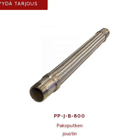
YYDÄ TARJOUS
PP-J-B-800
Pakoputken
joustin