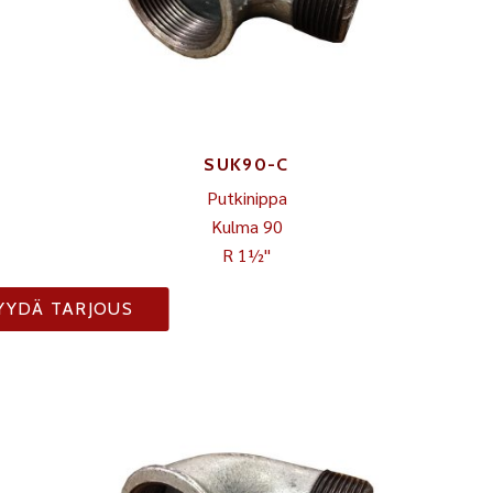
SUK90-C
Putkinippa
Kulma 90
R 1½"
YYDÄ TARJOUS