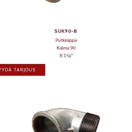
SUK90-B
Putkinippa
Kulma 90
R 1¼"
YYDÄ TARJOUS