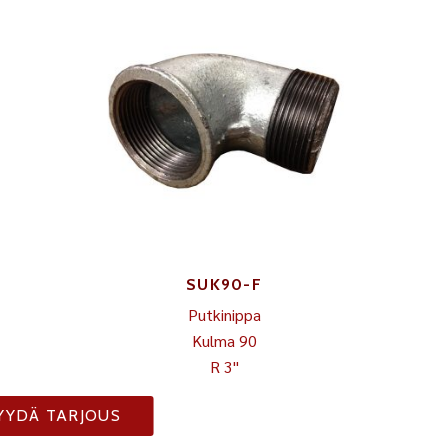
SUK90-F
Putkinippa
Kulma 90
R 3"
YYDÄ TARJOUS