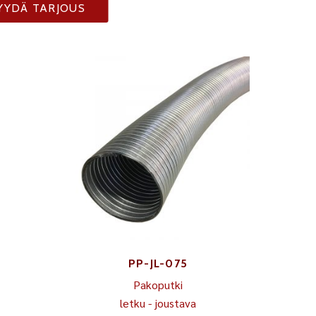
YYDÄ TARJOUS
PP-JL-075
Pakoputki
letku - joustava