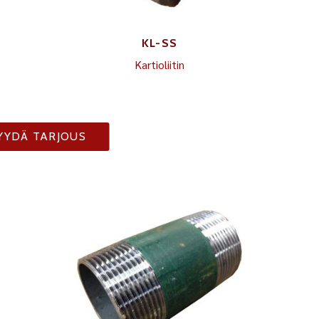
KL-SS
Kartioliitin
YYDÄ TARJOUS