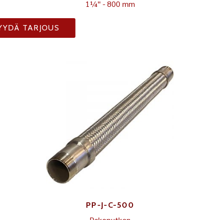
1¼" - 800 mm
YYDÄ TARJOUS
PP-J-C-500
Pakoputken