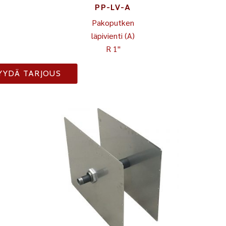
PP-LV-A
Pakoputken
läpivienti (A)
R 1"
YYDÄ TARJOUS