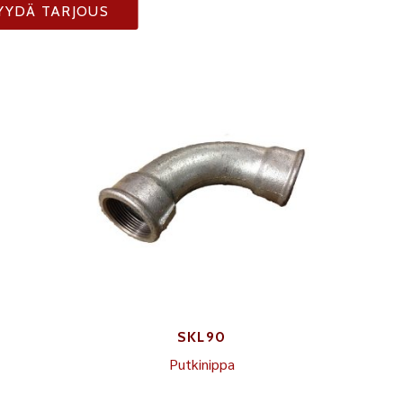
YYDÄ TARJOUS
SKL90
Putkinippa