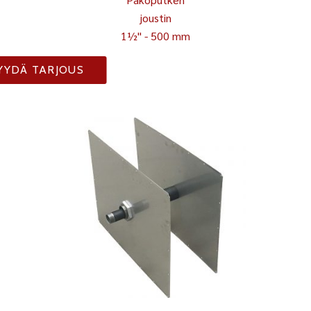
joustin
1½" - 500 mm
YYDÄ TARJOUS