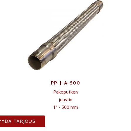
PP-J-A-500
Pakoputken
joustin
1" - 500 mm
YYDÄ TARJOUS