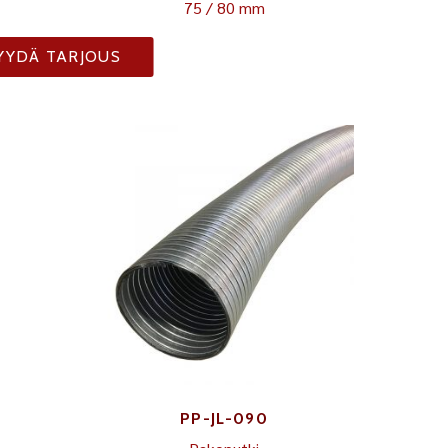
75 / 80 mm
YYDÄ TARJOUS
PP-JL-090