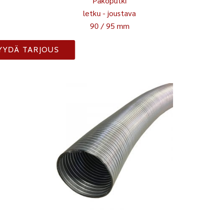
Pakoputki
letku - joustava
90 / 95 mm
YYDÄ TARJOUS