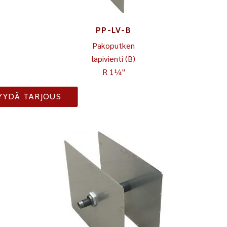
PP-LV-B
Pakoputken
läpivienti (B)
R 1¼"
YYDÄ TARJOUS