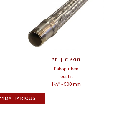
PP-J-C-500
Pakoputken
joustin
1½" - 500 mm
YYDÄ TARJOUS