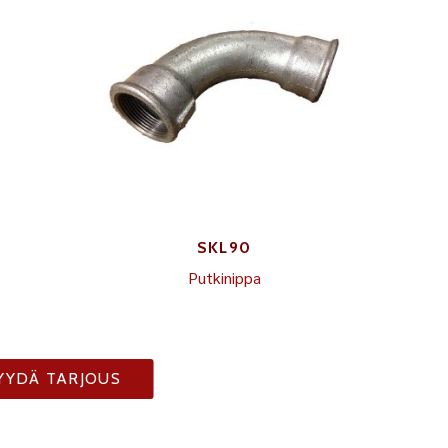
SKL90
Putkinippa
YYDÄ TARJOUS