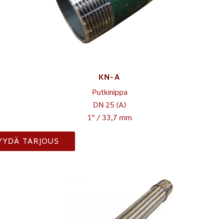
KN-A
Putkinippa
DN 25 (A)
1" / 33,7 mm
YYDÄ TARJOUS