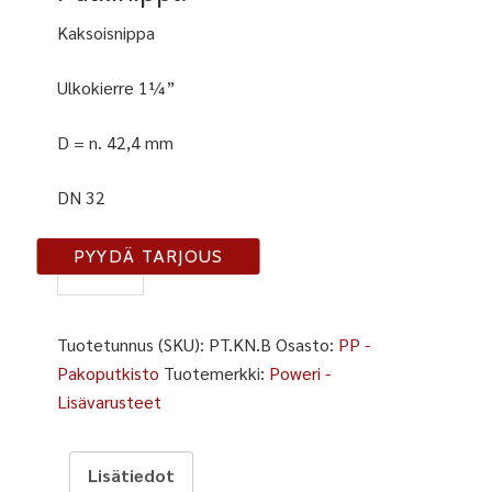
Kaksoisnippa
Ulkokierre 1¼”
D = n. 42,4 mm
DN 32
KN-
PYYDÄ TARJOUS
B
määrä
Tuotetunnus (SKU):
PT.KN.B
Osasto:
PP -
Pakoputkisto
Tuotemerkki:
Poweri -
Lisävarusteet
Lisätiedot