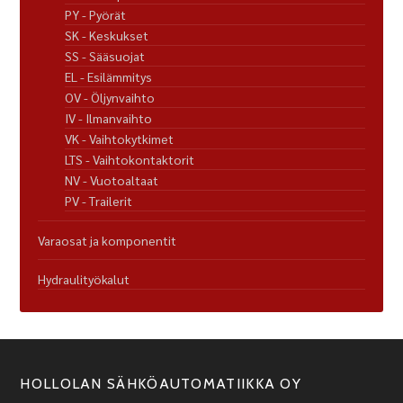
PY - Pyörät
SK - Keskukset
SS - Sääsuojat
EL - Esilämmitys
OV - Öljynvaihto
IV - Ilmanvaihto
VK - Vaihtokytkimet
LTS - Vaihtokontaktorit
NV - Vuotoaltaat
PV - Trailerit
Varaosat ja komponentit
Hydraulityökalut
HOLLOLAN SÄHKÖAUTOMATIIKKA OY