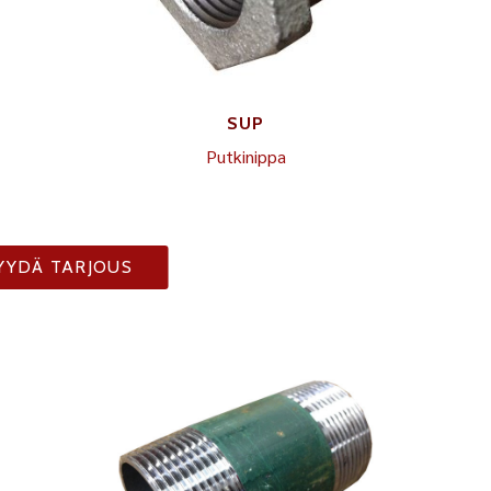
SUP
Putkinippa
YYDÄ TARJOUS