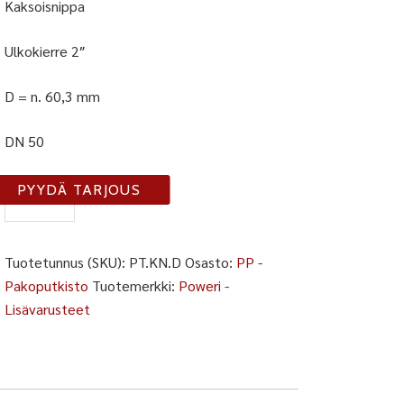
Kaksoisnippa
Ulkokierre 2″
D = n. 60,3 mm
DN 50
KN-
PYYDÄ TARJOUS
D
määrä
Tuotetunnus (SKU):
PT.KN.D
Osasto:
PP -
Pakoputkisto
Tuotemerkki:
Poweri -
Lisävarusteet