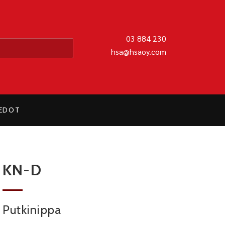
MATIIKKA OY
03 884 230
hsa@hsaoy.com
IEDOT
KN-D
Putkinippa