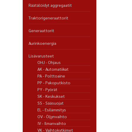
Räätälöidyt aggregaatit
Traktorigeneraattorit
Generaattorit
Aurinkoenergia
Lisävarusteet
OHJ - Ohjaus
AK - Automatiikat
PA - Polttoaine
PP - Pakoputkisto
PY - Pyörät
SK - Keskukset
SS - Sääsuojat
EL - Esilämmitys
OV - Öljynvaihto
IV - Ilmanvaihto
VK - Vaihtokytkimet