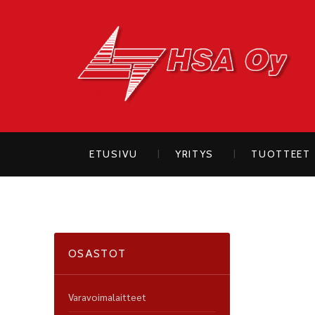
H
ETUSIVU
YRITYS
TUOTTEET
OSASTOT
Varavoimalaitteet