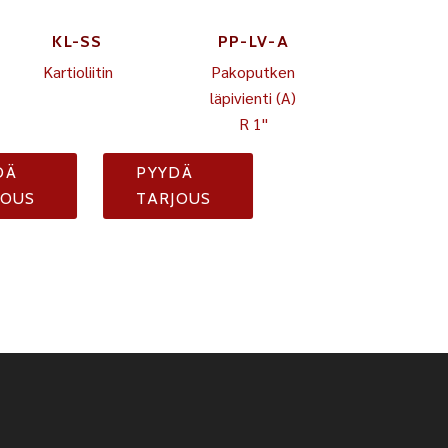
KL-SS
PP-LV-A
Kartioliitin
Pakoputken
läpivienti (A)
R 1"
DÄ
PYYDÄ
JOUS
TARJOUS