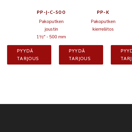
PP-J-C-500
PP-K
Pakoputken
Pakoputken
joustin
kierreliitos
1½" - 500 mm
PYYDÄ
PYYDÄ
PYY
TARJOUS
TARJOUS
TAR