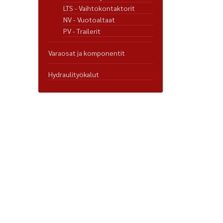
LTS - Vaihtokontaktorit
NV - Vuotoaltaat
PV - Trailerit
Varaosat ja komponentit
Hydraulityökalut