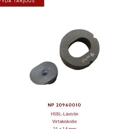
YYDÄ TARJOUS
NP 20960010
HSBL-Lävistin
Virtakiskolle
21 x 14 mm