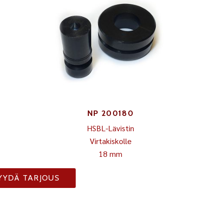
NP 200180
HSBL-Lävistin
Virtakiskolle
18 mm
YYDÄ TARJOUS