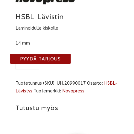
HSBL-Lävistin
Laminoidulle kiskolle
14 mm
NP
PYYDÄ TARJOUS
20990017
määrä
Tuotetunnus (SKU):
UH.20990017
Osasto:
HSBL-
Lävistys
Tuotemerkki:
Novopress
Tutustu myös