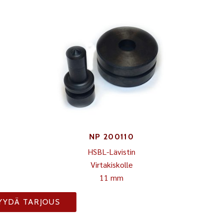
NP 200110
HSBL-Lävistin
Virtakiskolle
11 mm
YYDÄ TARJOUS