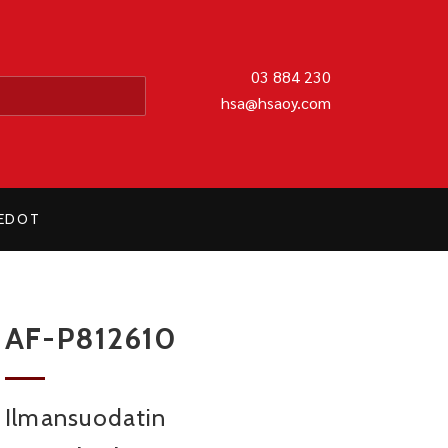
MATIIKKA OY
03 884 230
hsa@hsaoy.com
IEDOT
AF-P812610
Ilmansuodatin