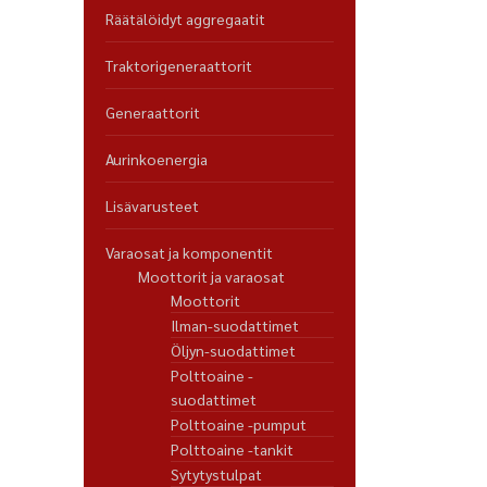
Räätälöidyt aggregaatit
Traktorigeneraattorit
Generaattorit
Aurinkoenergia
Lisävarusteet
Varaosat ja komponentit
Moottorit ja varaosat
Moottorit
Ilman-suodattimet
Öljyn-suodattimet
Polttoaine -
suodattimet
Polttoaine -pumput
Polttoaine -tankit
Sytytystulpat