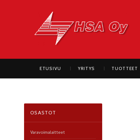
H
ETUSIVU
YRITYS
TUOTTEET
OSASTOT
Varavoimalaitteet