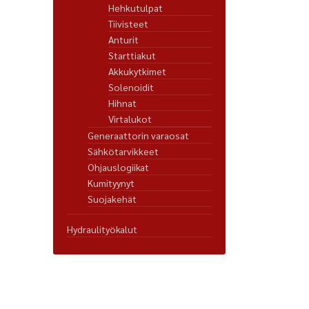
Hehkutulpat
Tiivisteet
Anturit
Starttiakut
Akkukytkimet
Solenoidit
Hihnat
Virtalukot
Generaattorin varaosat
Sähkötarvikkeet
Ohjauslogiikat
Kumityynyt
Suojakehät
Hydraulityökalut