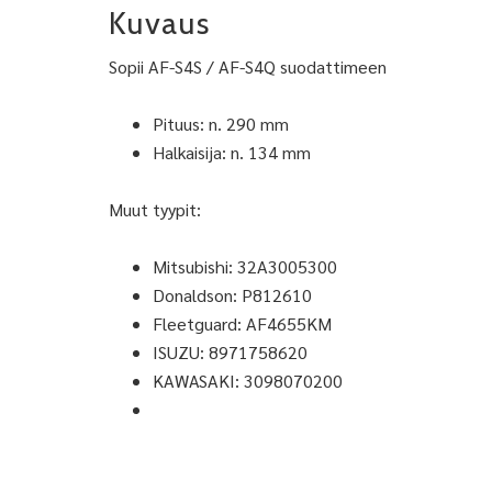
Kuvaus
Sopii AF-S4S / AF-S4Q suodattimeen
Pituus: n. 290 mm
Halkaisija: n. 134 mm
Muut tyypit:
Mitsubishi: 32A3005300
Donaldson: P812610
Fleetguard: AF4655KM
ISUZU: 8971758620
KAWASAKI: 3098070200