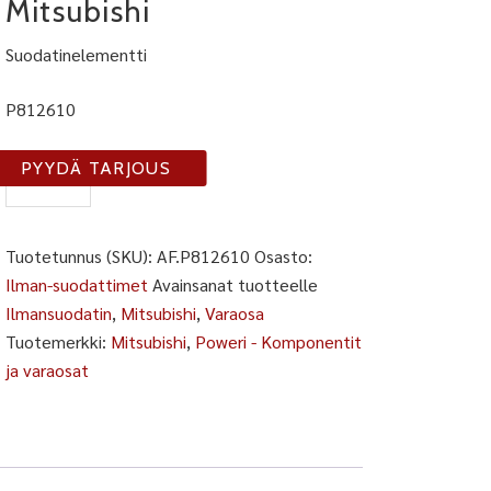
Mitsubishi
Suodatinelementti
P812610
AF-
PYYDÄ TARJOUS
P812610
määrä
Tuotetunnus (SKU):
AF.P812610
Osasto:
Ilman-suodattimet
Avainsanat tuotteelle
Ilmansuodatin
,
Mitsubishi
,
Varaosa
Tuotemerkki:
Mitsubishi
,
Poweri - Komponentit
ja varaosat