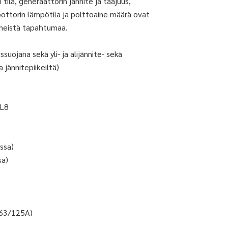
tila, generaattorin jännite ja taajuus,
oottorin lämpötila ja polttoaine määrä ovat
iimeistä tapahtumaa.
uojana sekä yli- ja alijännite- sekä
jännitepiikeiltä)
IL8
ssa)
sa)
/63/125A)