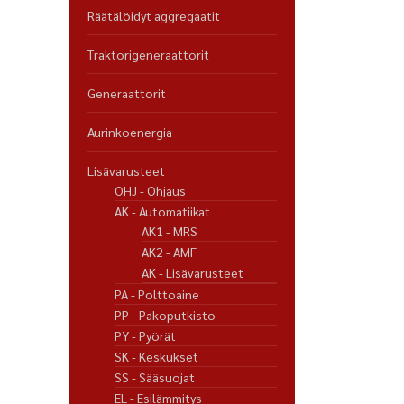
Räätälöidyt aggregaatit
Traktorigeneraattorit
Generaattorit
Aurinkoenergia
Lisävarusteet
OHJ - Ohjaus
AK - Automatiikat
AK1 - MRS
AK2 - AMF
AK - Lisävarusteet
PA - Polttoaine
PP - Pakoputkisto
PY - Pyörät
SK - Keskukset
SS - Sääsuojat
EL - Esilämmitys