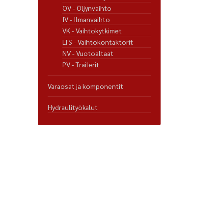
OV - Öljynvaihto
IV - Ilmanvaihto
VK - Vaihtokytkimet
LTS - Vaihtokontaktorit
NV - Vuotoaltaat
PV - Trailerit
Varaosat ja komponentit
Hydraulityökalut