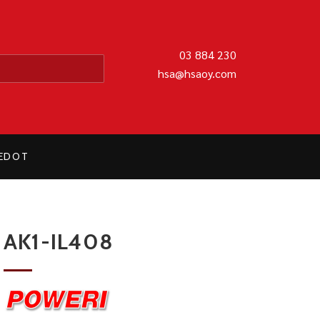
MATIIKKA OY
03 884 230
hsa@hsaoy.com
IEDOT
AK1-IL408