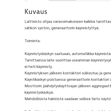
Kuvaus
Laitteisto ohjaa varavoimakoneen kaikkia tarvittavi
sähkön syötön, generaattorin käynnistyttyä.
Toiminta:
Käynnistyskäskyn saatuaan, automatiikka käynnist
Tarvittaessa laite suorittaa useamman käynnistysyr
ei heti käynnisty.
Käynnistyksen jälkeen kontaktori sulkeutuu ja gen
Käyntikäskyn poistuessa generaattorin kontaktori 
Moottorin jäähdytyskäyttöajan jälkeen aggregaatt
käynnistyskäskyä.
Mahdollisista häiriöistä saadaan selkeä tieto näytö