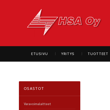
H
ETUSIVU
YRITYS
TUOTTEET
OSASTOT
Varavoimalaitteet