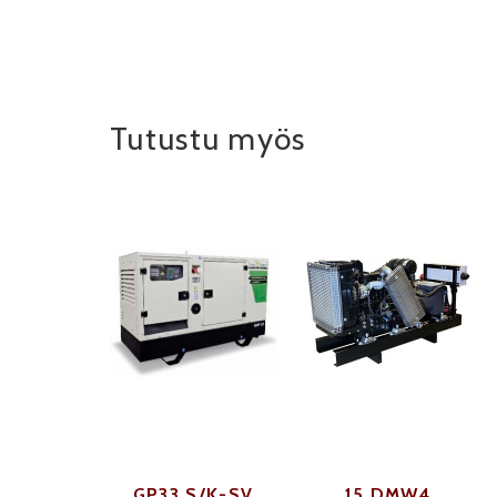
Tutustu myös
GP33 S/K-SV
15 DMW4