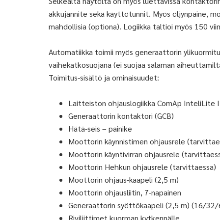
Selkeältä näytöltä on myös luettavissa kontaktorin 
akkujännite sekä käyttötunnit. Myös öljynpaine, m
mahdollisia (optiona). Logiikka taltioi myös 150 v
Automatiikka toimii myös generaattorin ylikuormituss
vaihekatkosuojana (ei suojaa salaman aiheuttamilta 
Toimitus-sisältö ja ominaisuudet:
Laitteiston ohjauslogiikka ComAp InteliLite 
Generaattorin kontaktori (GCB)
Hätä-seis – painike
Moottorin käynnistimen ohjausrele (tarvittae
Moottorin käyntivirran ohjausrele (tarvittaes
Moottorin Hehkun ohjausrele (tarvittaessa)
Moottorin ohjaus-kaapeli (2,5 m)
Moottorin ohjausliitin, 7-napainen
Generaattorin syöttökaapeli (2,5 m) (16/32
Riviliittimet kuorman kytkennälle