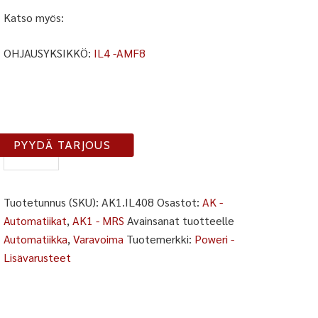
Katso myös:
OHJAUSYKSIKKÖ:
IL4 -AMF8
AK1-
PYYDÄ TARJOUS
IL408
määrä
Tuotetunnus (SKU):
AK1.IL408
Osastot:
AK -
Automatiikat
,
AK1 - MRS
Avainsanat tuotteelle
Automatiikka
,
Varavoima
Tuotemerkki:
Poweri -
Lisävarusteet