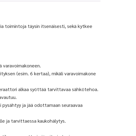
a toimintoja täysin itsenäisesti, sekä kytkee
ää varavoimakoneen.
ityksen (esim. 6 kertaa), mikäli varavoimakone
eraattori alkaa syöttää tarvittavaa sähkötehoa.
avautuu.
i pysähtyy ja jää odottamaan seuraavaa
lle ja tarvittaessa kaukohälytys.