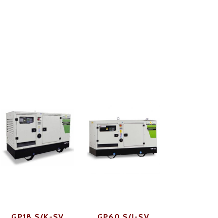
GP18 S/K-SV
GP60 S/I-SV