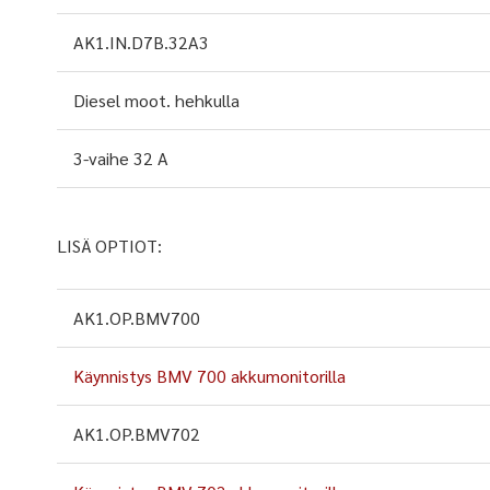
AK1.IN.D7B.32A3
Diesel moot. hehkulla
3-vaihe 32 A
LISÄ OPTIOT:
AK1.OP.BMV700
Käynnistys BMV 700 akkumonitorilla
AK1.OP.BMV702