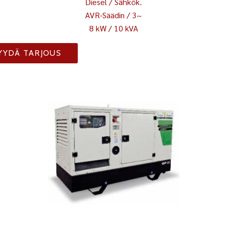
Diesel / Sähkök.
AVR-Säädin / 3~
8 kW / 10 kVA
YYDÄ TARJOUS