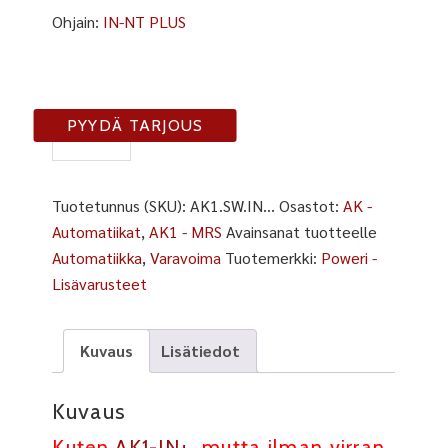
Ohjain:
IN-NT PLUS
AK1-
PYYDÄ TARJOUS
IN
määrä
Tuotetunnus (SKU):
AK1.SW.IN...
Osastot:
AK -
Automatiikat
,
AK1 - MRS
Avainsanat tuotteelle
Automatiikka
,
Varavoima
Tuotemerkki:
Poweri -
Lisävarusteet
Kuvaus
Lisätiedot
Kuvaus
Kuten
AK1-IN+
,
mutta ilman virran