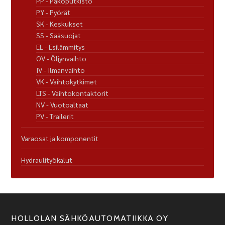
PP - Pakoputkisto
PY - Pyörät
SK - Keskukset
SS - Sääsuojat
EL - Esilämmitys
OV - Öljynvaihto
IV - Ilmanvaihto
VK - Vaihtokytkimet
LTS - Vaihtokontaktorit
NV - Vuotoaltaat
PV - Trailerit
Varaosat ja komponentit
Hydraulityökalut
HOLLOLAN SÄHKÖAUTOMATIIKKA OY