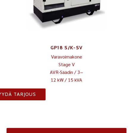
GP18 S/K-SV
Varavoimakone
Stage V
AVR-Säädin / 3~
12 kW / 15 kVA
YYDÄ TARJOUS