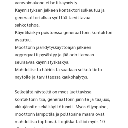
varavoimakone ei heti käynnisty.
Käynnistyksen jälkeen kontaktori sulkeutuu ja
generaattori alkaa syöttää tarvittavaa
sähkötehoa.
Käyntikäskyn poistuessa generaattorin kontaktori
avautuu.
Moottorin jäähdytyskäyttöajan jälkeen
aggregaatti pysähtyy ja jää odottamaan
seuraavaa käynnistyskäskyä.
Mahdollisista häiriöistä saadaan selkeä tieto
näytölle ja tarvittaessa kaukohälytys.
Selkeältä näytöltä on myös luettavissa
kontaktorin tila, generaattorin jännite ja taajuus,
akkujännite sekä käyttötunnit. Myös öljynpaine,
moottorin lämpötila ja polttoaine määrä ovat
mahdollisia (optiona). Logiikka taltioi myös 10