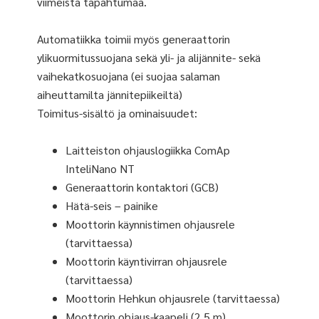
viimeistä tapahtumaa.
Automatiikka toimii myös generaattorin
ylikuormitussuojana sekä yli- ja alijännite- sekä
vaihekatkosuojana (ei suojaa salaman
aiheuttamilta jännitepiikeiltä)
Toimitus-sisältö ja ominaisuudet:
Laitteiston ohjauslogiikka ComAp
InteliNano NT
Generaattorin kontaktori (GCB)
Hätä-seis – painike
Moottorin käynnistimen ohjausrele
(tarvittaessa)
Moottorin käyntivirran ohjausrele
(tarvittaessa)
Moottorin Hehkun ohjausrele (tarvittaessa)
Moottorin ohjaus-kaapeli (2,5 m)