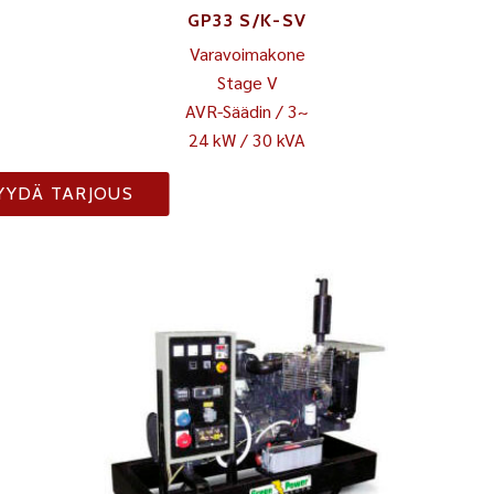
GP33 S/K-SV
Varavoimakone
Stage V
AVR-Säädin / 3~
24 kW / 30 kVA
YYDÄ TARJOUS