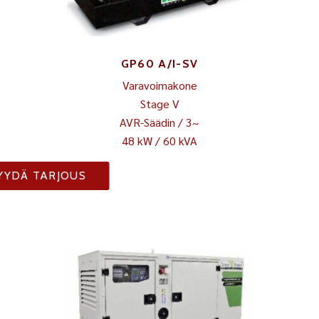
GP60 A/I-SV
Varavoimakone
Stage V
AVR-Säädin / 3~
48 kW / 60 kVA
YYDÄ TARJOUS