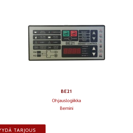
BE21
Ohjauslogiikka
Bernini
YYDÄ TARJOUS