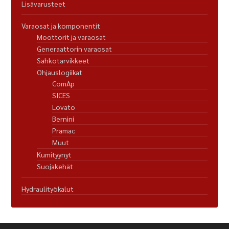
Lisävarusteet
Varaosat ja komponentit
Moottorit ja varaosat
Generaattorin varaosat
Sähkötarvikkeet
Ohjauslogiikat
ComAp
SICES
Lovato
Bernini
Pramac
Muut
Kumityynyt
Suojakehät
Hydraulityökalut