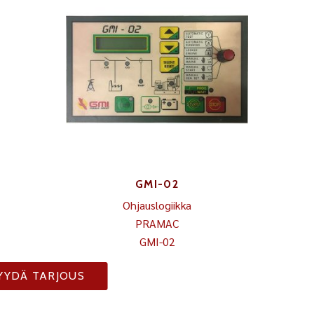
GMI-02
Ohjauslogiikka
PRAMAC
GMI-02
YYDÄ TARJOUS