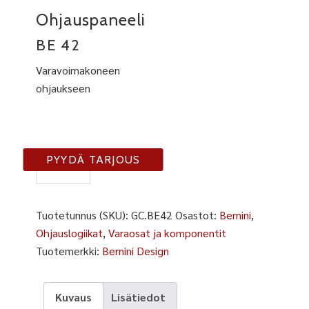
Ohjauspaneeli
BE 42
Varavoimakoneen
ohjaukseen
BE42
PYYDÄ TARJOUS
määrä
Tuotetunnus (SKU):
GC.BE42
Osastot:
Bernini
,
Ohjauslogiikat
,
Varaosat ja komponentit
Tuotemerkki:
Bernini Design
Kuvaus
Lisätiedot