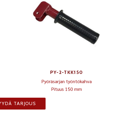
PY-2-TKK150
Pyöräsarjan työntökahva
Pituus 150 mm
YYDÄ TARJOUS