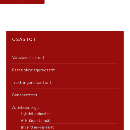
OSASTOT
Varavoimalaitteet
Räätälöidyt aggregaatit
Traktorigeneraattorit
Generaattorit
Aurinkoenergia
Hybridi-voimalat
ATG-järjestelmät
Invertteri-varaajat