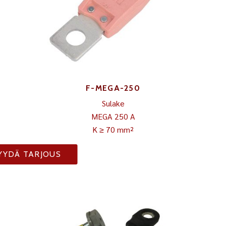
F-MEGA-250
Sulake
MEGA 250 A
K ≥ 70 mm²
YYDÄ TARJOUS