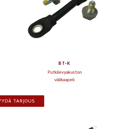
BT-K
Putkilevyakuston
välikaapeli
YYDÄ TARJOUS