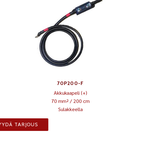
70P200-F
Akkukaapeli (+)
70 mm² / 200 cm
Sulakkeella
YYDÄ TARJOUS