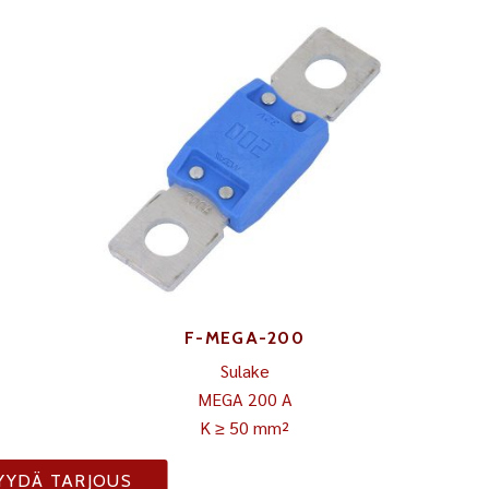
F-MEGA-200
Sulake
MEGA 200 A
K ≥ 50 mm²
YYDÄ TARJOUS