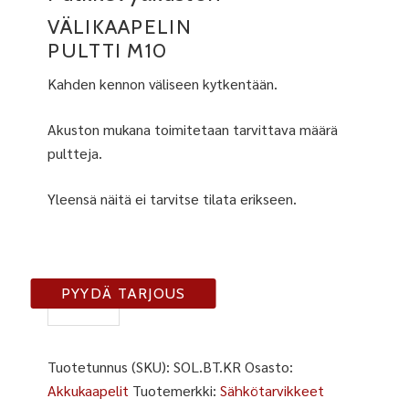
VÄLIKAAPELIN
PULTTI M10
Kahden kennon väliseen kytkentään.
Akuston mukana toimitetaan tarvittava määrä
pultteja.
Yleensä näitä ei tarvitse tilata erikseen.
BT-
PYYDÄ TARJOUS
KR
määrä
Tuotetunnus (SKU):
SOL.BT.KR
Osasto:
Akkukaapelit
Tuotemerkki:
Sähkötarvikkeet