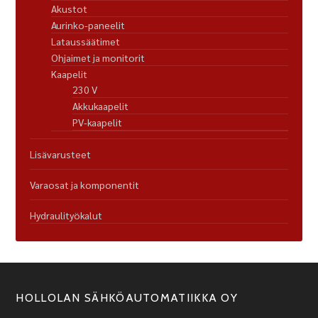
Akustot
Aurinko-paneelit
Lataussäätimet
Ohjaimet ja monitorit
Kaapelit
230 V
Akkukaapelit
PV-kaapelit
Lisävarusteet
Varaosat ja komponentit
Hydraulityökalut
HOLLOLAN SÄHKÖAUTOMATIIKKA OY