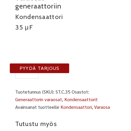
generaattoriin
Kondensaattori
35 μF
C-
PYYDÄ TARJOUS
35
määrä
Tuotetunnus (SKU):
ST.C.35
Osastot:
Generaattorin varaosat
,
Kondensaattorit
Avainsanat tuotteelle
Kondensaattori
,
Varaosa
Tutustu myös