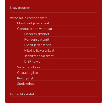
Lisävarusteet
Varaosat ja komponentit
Moottorit ja varaosat
Generaattorin varaosat
Pistorasiakannet
Kondensaattorit
Diodit ja varistorit
Hiilet ja liukurenkaat
Jännitteensäätimet
DISK-levyt
Sähkötarvikkeet
Ohjauslogiikat
Kumityynyt
Suojakehät
Hydraulityökalut