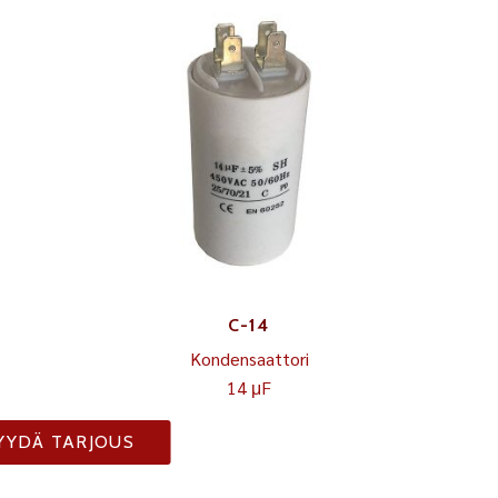
C-14
Kondensaattori
14 μF
YYDÄ TARJOUS