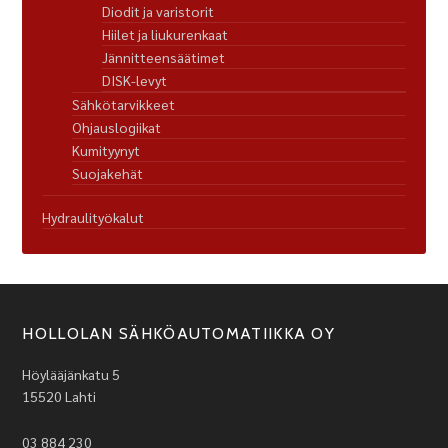
Diodit ja varistorit
Hiilet ja liukurenkaat
Jännitteensäätimet
DISK-levyt
Sähkötarvikkeet
Ohjauslogiikat
Kumityynyt
Suojakehät
Hydraulityökalut
HOLLOLAN SÄHKÖAUTOMATIIKKA OY
Höylääjänkatu 5
15520 Lahti
03 884 230