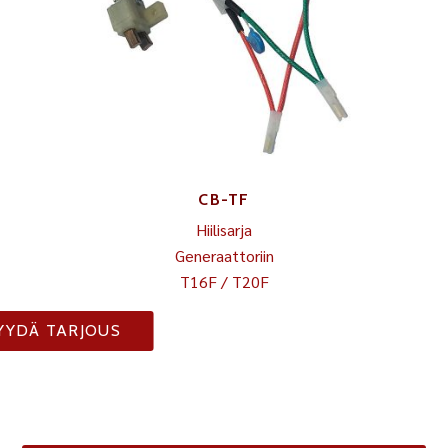
CB-TF
Hiilisarja
Generaattoriin
T16F / T20F
YYDÄ TARJOUS