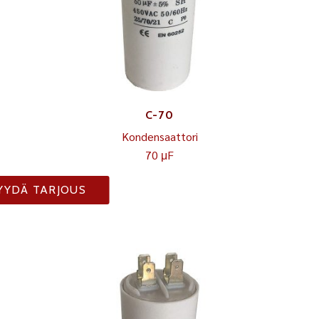
C-70
Kondensaattori
70 μF
YYDÄ TARJOUS