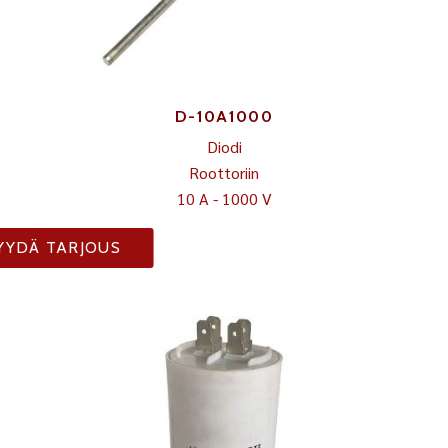
D-10A1000
Diodi
Roottoriin
10 A - 1000 V
YYDÄ TARJOUS