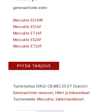
generaattoriin esim:
Meccalte ES16W
Meccalte ES16F
Meccalte ET16F
Meccalte ES20F
Meccalte ET20F
CB-
PYYDÄ TARJOUS
ES/ET
määrä
Tuotetunnus (SKU):
CB.MEC.ES.ET
Osastot:
Generaattorin varaosat
,
Hiilet ja liukurenkaat
Tuotemerkki:
Meccalte
,
Sähkötarvikkeet