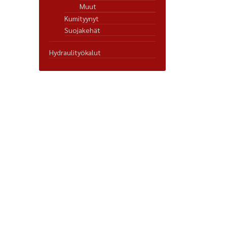
Muut
Kumityynyt
Suojakehät
Hydraulityökalut