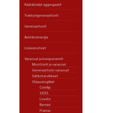
Räätälöidyt aggregaatit
Traktorigeneraattorit
Generaattorit
Aurinkoenergia
Lisävarusteet
Varaosat ja komponentit
Moottorit ja varaosat
Generaattorin varaosat
Sähkötarvikkeet
Ohjauslogiikat
ComAp
SICES
Lovato
Bernini
Pramac