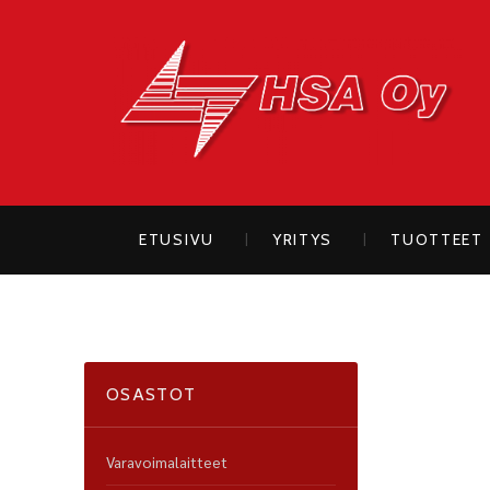
H
ETUSIVU
YRITYS
TUOTTEET
OSASTOT
Varavoimalaitteet