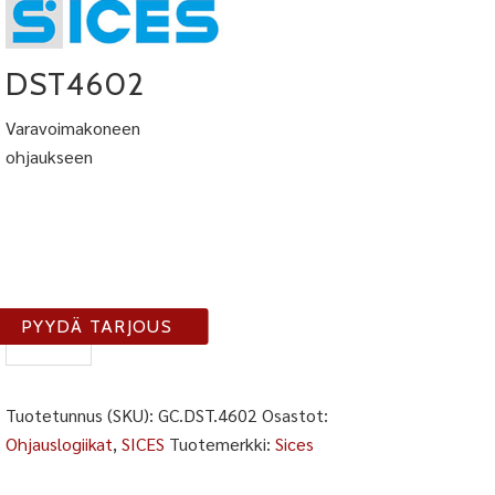
DST4602
Varavoimakoneen
ohjaukseen
DST-
PYYDÄ TARJOUS
4602
määrä
Tuotetunnus (SKU):
GC.DST.4602
Osastot:
Ohjauslogiikat
,
SICES
Tuotemerkki:
Sices