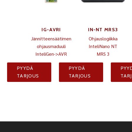
IG-AVRI
IN-NT MRS3
Jännitteensäätimen
Ohjauslogiikka
ohjausmaduuli
InteliNano NT
InteliGen->AVR
MRS 3
PYYDÄ
PYYDÄ
PYY
TARJOUS
TARJOUS
TAR