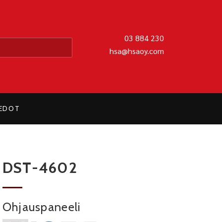
MATIIKKA OY
03 884 230
hsa@hsaoy.com
IEDOT
DST-4602
Ohjauspaneeli