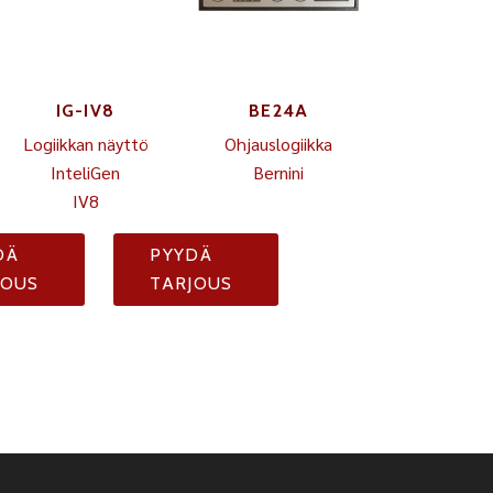
IG-IV8
BE24A
Logiikkan näyttö
Ohjauslogiikka
InteliGen
Bernini
IV8
DÄ
PYYDÄ
JOUS
TARJOUS