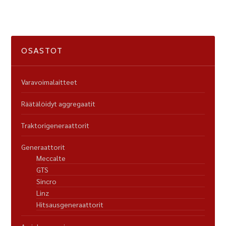
OSASTOT
Varavoimalaitteet
Räätälöidyt aggregaatit
Traktorigeneraattorit
Generaattorit
Meccalte
GTS
Sincro
Linz
Hitsausgeneraattorit