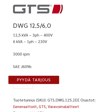
DWG 12,5/6,0
12,5 kVA – 3ph – 400V
6 kVA – 1ph – 230V
3000 rpm
SAE J609b
DWG
PYYDÄ TARJOUS
12,5/6,0
määrä
Tuotetunnus (SKU):
GTS.DWG.125.2EE
Osastot:
Generaattorit
,
GTS
,
Varavoimalaitteet