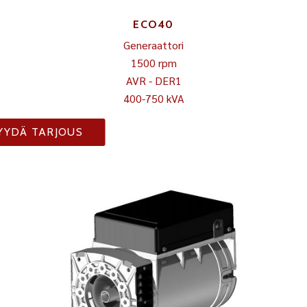
ECO40
Generaattori
1500 rpm
AVR - DER1
400-750 kVA
YYDÄ TARJOUS