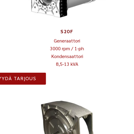
S20F
Generaattori
3000 rpm / 1-ph
Kondensaattori
8,5-13 kVA
YYDÄ TARJOUS