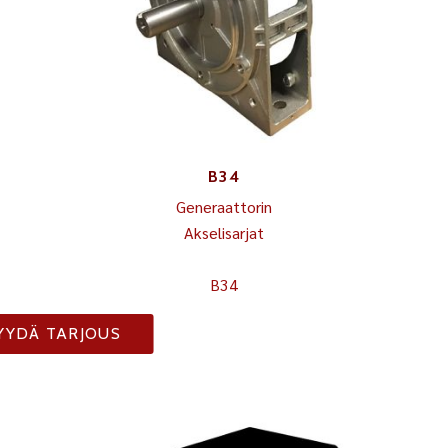
B34
Generaattorin
Akselisarjat
B34
YYDÄ TARJOUS