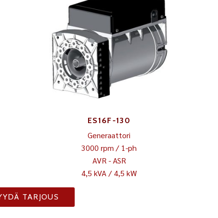
ES16F-130
Generaattori
3000 rpm / 1-ph
AVR - ASR
4,5 kVA / 4,5 kW
YYDÄ TARJOUS