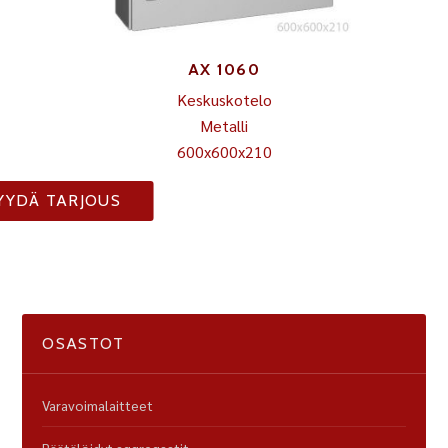
AX 1060
Keskuskotelo
Metalli
600x600x210
YYDÄ TARJOUS
OSASTOT
Varavoimalaitteet