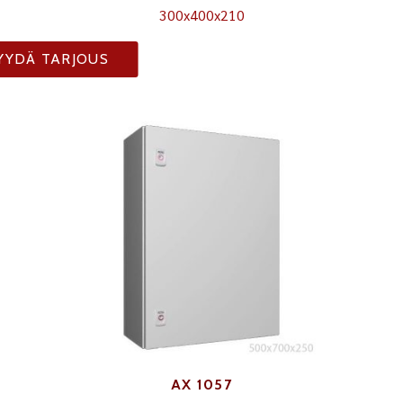
300x400x210
YYDÄ TARJOUS
AX 1057