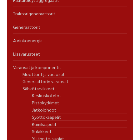
Räätälöidyt aggregaatit
Traktorigeneraattorit
Generaattorit
Aurinkoenergia
Lisävarusteet
Varaosat ja komponentit
Moottorit ja varaosat
Generaattorin varaosat
Sähkötarvikkeet
Keskuskotelot
Pistokytkimet
Jatkojohdot
Syöttökaapelit
Kumikaapelit
Sulakkeet
Ylijännite-suojat