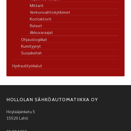
Mittarit
Verkonvaihtokytkimet
Kontaktorit
Releet
Akkuvaraajat
Ohjauslogiikat
Kumityynyt
Suojakehät
Hydraulityökalut
HOLLOLAN SÄHKÖAUTOMATIIKKA OY
Höylääjänkatu 5
15520 Lahti