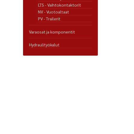
LTS - Vaihtokontaktorit
NV - Vuotoaltaat
PV - Trailerit
Varaosat ja komponentit
Hydraulityökalut