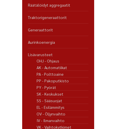
Räätälöidyt aggregaatit
Traktorigeneraattorit
Generaattorit
Aurinkoenergia
Lisävarusteet
OHJ - Ohjaus
AK - Automatiikat
PA - Polttoaine
PP - Pakoputkisto
PY - Pyörät
SK - Keskukset
SS - Sääsuojat
EL - Esilämmitys
OV - Öljynvaihto
IV - Ilmanvaihto
VK - Vaihtokytkimet