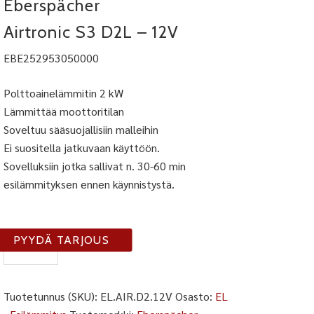
Eberspächer
Airtronic S3 D2L – 12V
EBE252953050000
Polttoainelämmitin 2 kW
Lämmittää moottoritilan
Soveltuu sääsuojallisiin malleihin
Ei suositella jatkuvaan käyttöön.
Sovelluksiin jotka sallivat n. 30-60 min
esilämmityksen ennen käynnistystä.
EL-
PYYDÄ TARJOUS
AIR-
D2-
12V
Tuotetunnus (SKU):
EL.AIR.D2.12V
Osasto:
EL
määrä