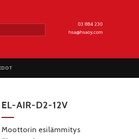
MATIIKKA OY
03 884 230
hsa@hsaoy.com
IEDOT
EL-AIR-D2-12V
Moottorin esilämmitys