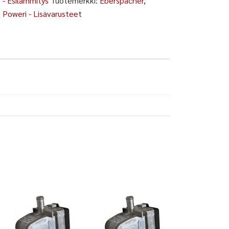
- Esilämmitys
Tuotemerkki:
Eberspächer
,
Poweri - Lisävarusteet