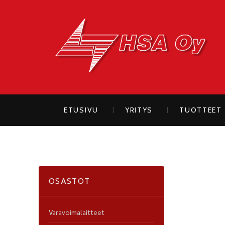
H
ETUSIVU
YRITYS
TUOTTEET
OSASTOT
Varavoimalaitteet