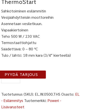
ThermoStart
Sähkötoiminen esilämmitin
Vesijäähdytteisiin moottoreihin
Asennetaan vesiletkuun.
Vapaakiertoinen
Teho 500 W / 230 VAC
Termostaattiohjattu
Säädettävä: 0 – 80 ºC
Tulo / lähtö: 18 mm kara (3/4″ kierteellä)
ELW-
PYYDÄ TARJOUS
500-
THS
määrä
Tuotetunnus (SKU):
EL.W.0500.THS
Osasto:
EL
- Esilämmitys
Tuotemerkki:
Poweri -
Lisävarusteet