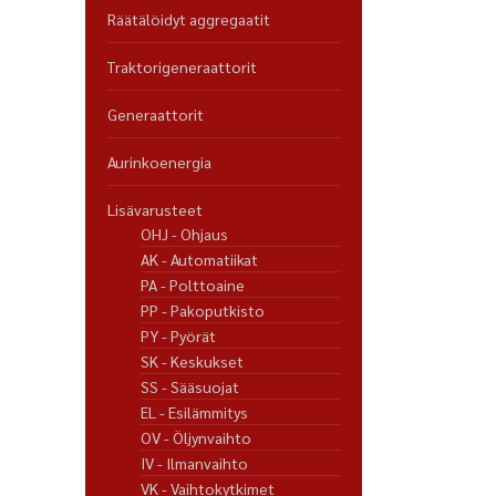
Räätälöidyt aggregaatit
Traktorigeneraattorit
Generaattorit
Aurinkoenergia
Lisävarusteet
OHJ - Ohjaus
AK - Automatiikat
PA - Polttoaine
PP - Pakoputkisto
PY - Pyörät
SK - Keskukset
SS - Sääsuojat
EL - Esilämmitys
OV - Öljynvaihto
IV - Ilmanvaihto
VK - Vaihtokytkimet