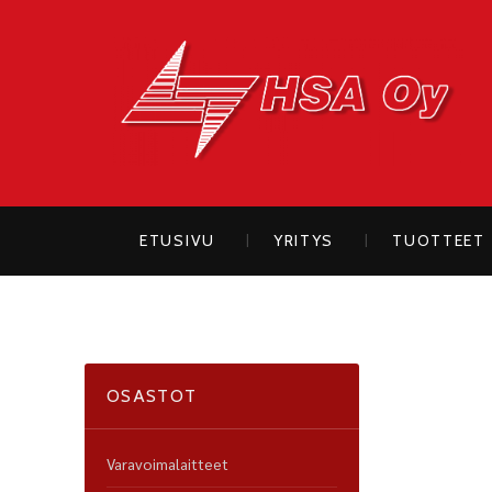
H
ETUSIVU
YRITYS
TUOTTEET
OSASTOT
Varavoimalaitteet