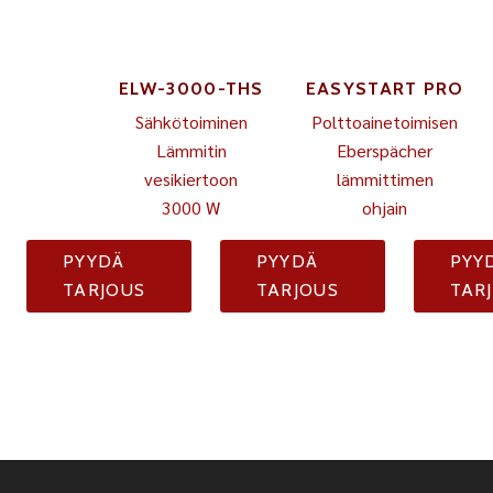
ELW-3000-THS
EASYSTART PRO
Sähkötoiminen
Polttoainetoimisen
Lämmitin
Eberspächer
vesikiertoon
lämmittimen
3000 W
ohjain
PYYDÄ
PYYDÄ
PYY
TARJOUS
TARJOUS
TAR