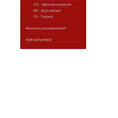
LTS - Vaihtokontaktorit
NV - Vuotoaltaat
PV - Trailerit
Varaosat ja komponentit
Hydraulityökalut