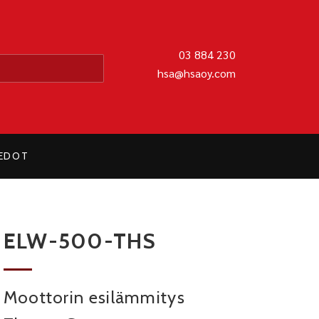
MATIIKKA OY
03 884 230
hsa@hsaoy.com
IEDOT
ELW-500-THS
Moottorin esilämmitys