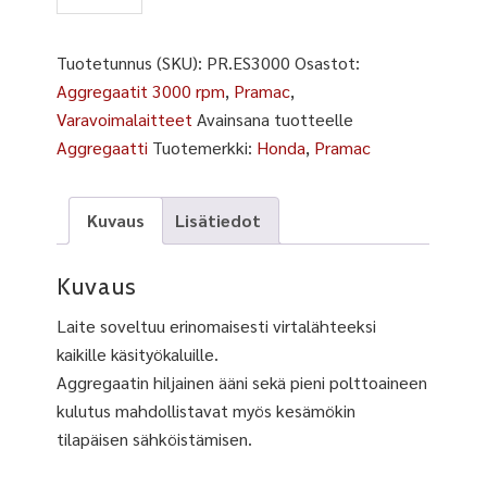
määrä
Tuotetunnus (SKU):
PR.ES3000
Osastot:
Aggregaatit 3000 rpm
,
Pramac
,
Varavoimalaitteet
Avainsana tuotteelle
Aggregaatti
Tuotemerkki:
Honda
,
Pramac
Kuvaus
Lisätiedot
Kuvaus
Laite soveltuu erinomaisesti virtalähteeksi
kaikille käsityökaluille.
Aggregaatin hiljainen ääni sekä pieni polttoaineen
kulutus mahdollistavat myös kesämökin
tilapäisen sähköistämisen.