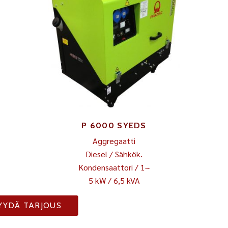
P 6000 SYEDS
Aggregaatti
Diesel / Sähkök.
Kondensaattori / 1~
5 kW / 6,5 kVA
YYDÄ TARJOUS