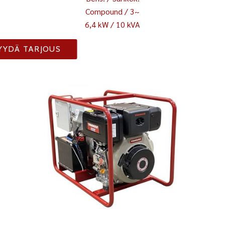
Compound / 3~
6,4 kW / 10 kVA
YYDÄ TARJOUS