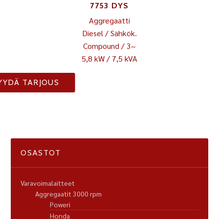
7753 DYS
Aggregaatti
Diesel / Sähkök.
Compound / 3~
5,8 kW / 7,5 kVA
YYDÄ TARJOUS
OSASTOT
Varavoimalaitteet
Aggregaatit 3000 rpm
Poweri
Honda