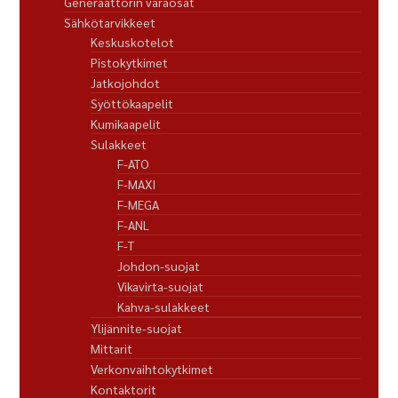
Generaattorin varaosat
Sähkötarvikkeet
Keskuskotelot
Pistokytkimet
Jatkojohdot
Syöttökaapelit
Kumikaapelit
Sulakkeet
F-ATO
F-MAXI
F-MEGA
F-ANL
F-T
Johdon-suojat
Vikavirta-suojat
Kahva-sulakkeet
Ylijännite-suojat
Mittarit
Verkonvaihtokytkimet
Kontaktorit