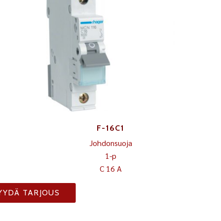
F-16C1
Johdonsuoja
1-p
C 16 A
YYDÄ TARJOUS