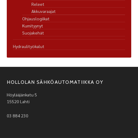
Releet
Akkuvaraajat
Ohjauslogiikat
Kumityynyt
Suojakehät
Hydraulityökalut
HOLLOLAN SÄHKÖAUTOMATIIKKA OY
Höylääjänkatu 5
15520 Lahti
03 884 230