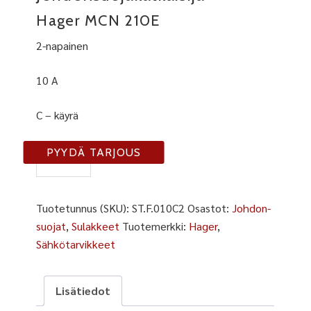
Hager MCN 210E
2-napainen
10 A
C – käyrä
F-
PYYDÄ TARJOUS
10C2
määrä
Tuotetunnus (SKU):
ST.F.010C2
Osastot:
Johdon-
suojat
,
Sulakkeet
Tuotemerkki:
Hager
,
Sähkötarvikkeet
Lisätiedot