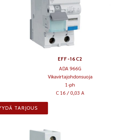
EFF-16C2
ADA 966G
Vikavirtajohdonsuoja
1-ph
C 16 / 0,03 A
YYDÄ TARJOUS