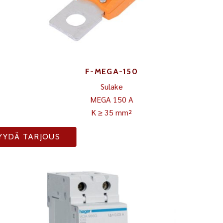
F-MEGA-150
Sulake
MEGA 150 A
K ≥ 35 mm²
YYDÄ TARJOUS