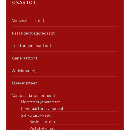
OSASTOT
Varavoimalaitteet
Räätälöidyt aggregaatit
Traktorigeneraattorit
Generaattorit
Aurinkoenergia
Lisävarusteet
Varaosat ja komponentit
Moottorit ja varaosat
Generaattorin varaosat
Sähkötarvikkeet
Keskuskotelot
Pistokytkimet