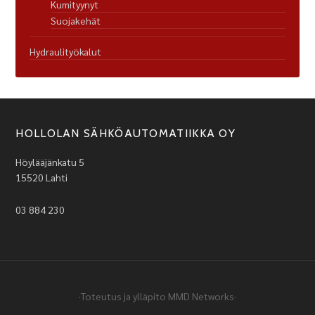
Kumityynyt
Suojakehät
Hydraulityökalut
HOLLOLAN SÄHKÖAUTOMATIIKKA OY
Höylääjänkatu 5
15520 Lahti
03 884 230
·Toteutus ja ylläpito
MMD Networks
·