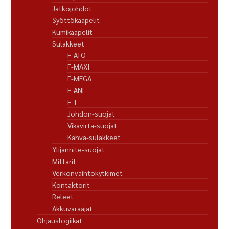
Jatkojohdot
Syöttökaapelit
Kumikaapelit
Sulakkeet
F-ATO
F-MAXI
F-MEGA
F-ANL
F-T
Johdon-suojat
Vikavirta-suojat
Kahva-sulakkeet
Ylijännite-suojat
Mittarit
Verkonvaihtokytkimet
Kontaktorit
Releet
Akkuvaraajat
Ohjauslogiikat