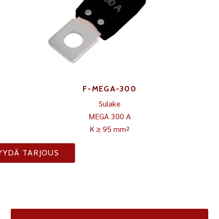
F-MEGA-300
Sulake
MEGA 300 A
K ≥ 95 mm²
YYDÄ TARJOUS