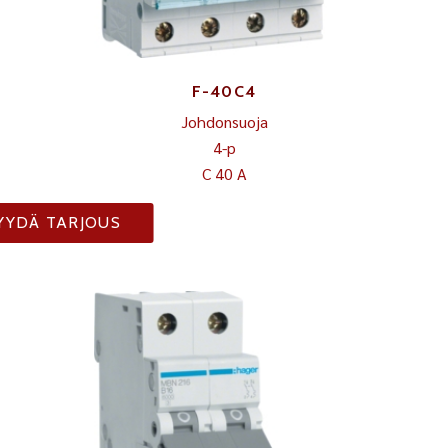
F-40C4
Johdonsuoja
4-p
C 40 A
YYDÄ TARJOUS