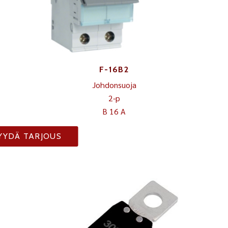
F-16B2
Johdonsuoja
2-p
B 16 A
YYDÄ TARJOUS