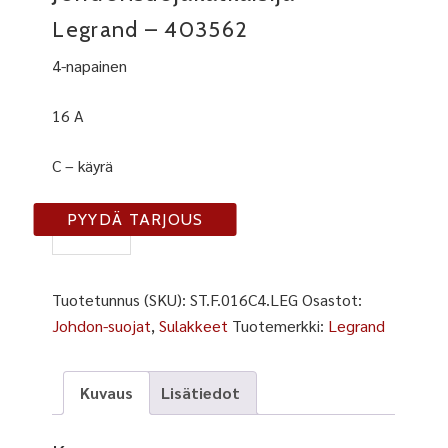
Legrand – 403562
4-napainen
16 A
C – käyrä
F-
PYYDÄ TARJOUS
16C4
määrä
Tuotetunnus (SKU):
ST.F.016C4.LEG
Osastot:
Johdon-suojat
,
Sulakkeet
Tuotemerkki:
Legrand
Kuvaus
Lisätiedot