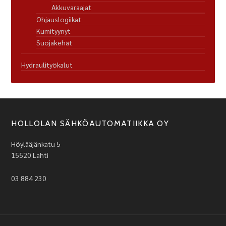
Akkuvaraajat
Ohjauslogiikat
Kumityynyt
Suojakehät
Hydraulityökalut
HOLLOLAN SÄHKÖAUTOMATIIKKA OY
Höylääjänkatu 5
15520 Lahti
03 884 230