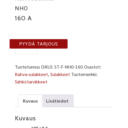
NH0
160 A
F-
PYYDÄ TARJOUS
NH0-
160
määrä
Tuotetunnus (SKU):
ST-F-NH0-160
Osastot:
Kahva-sulakkeet
,
Sulakkeet
Tuotemerkki:
Sähkötarvikkeet
Kuvaus
Lisätiedot
Kuvaus