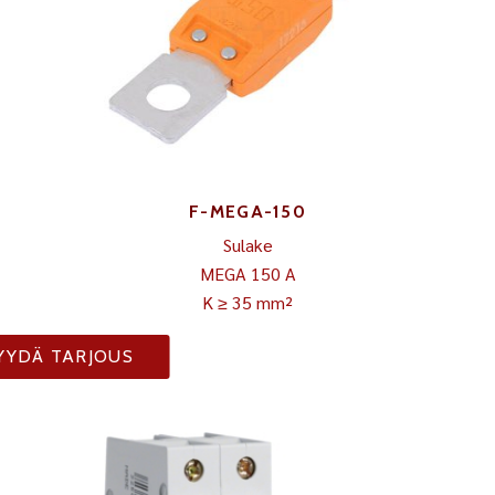
F-MEGA-150
Sulake
MEGA 150 A
K ≥ 35 mm²
YYDÄ TARJOUS