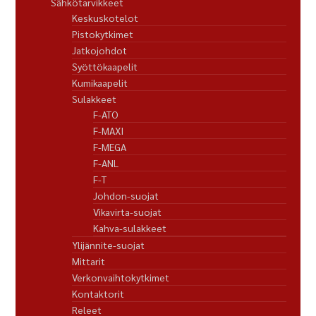
Sähkötarvikkeet
Keskuskotelot
Pistokytkimet
Jatkojohdot
Syöttökaapelit
Kumikaapelit
Sulakkeet
F-ATO
F-MAXI
F-MEGA
F-ANL
F-T
Johdon-suojat
Vikavirta-suojat
Kahva-sulakkeet
Ylijännite-suojat
Mittarit
Verkonvaihtokytkimet
Kontaktorit
Releet