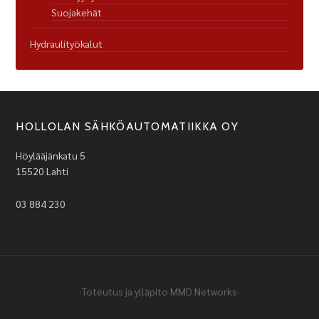
Suojakehät
Hydraulityökalut
HOLLOLAN SÄHKÖAUTOMATIIKKA OY
Höylääjänkatu 5
15520 Lahti
03 884 230
·Toteutus ja ylläpito
MMD Networks
·