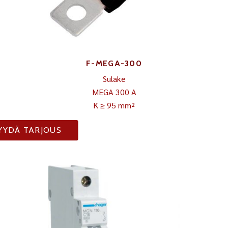
F-MEGA-300
Sulake
MEGA 300 A
K ≥ 95 mm²
YYDÄ TARJOUS