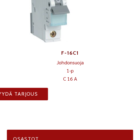
F-16C1
Johdonsuoja
1-p
C 16 A
YYDÄ TARJOUS
OSASTOT