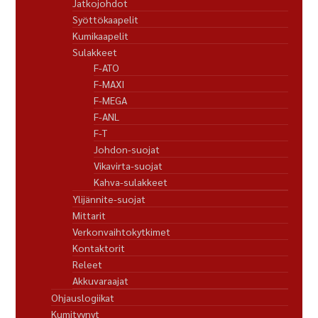
Jatkojohdot
Syöttökaapelit
Kumikaapelit
Sulakkeet
F-ATO
F-MAXI
F-MEGA
F-ANL
F-T
Johdon-suojat
Vikavirta-suojat
Kahva-sulakkeet
Ylijännite-suojat
Mittarit
Verkonvaihtokytkimet
Kontaktorit
Releet
Akkuvaraajat
Ohjauslogiikat
Kumityynyt