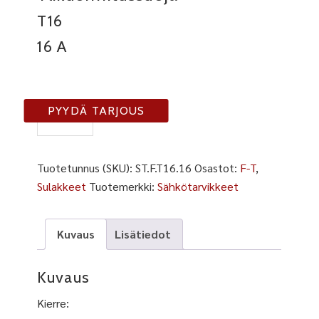
T16
16 A
F-
PYYDÄ TARJOUS
T16-
16A
määrä
Tuotetunnus (SKU):
ST.F.T16.16
Osastot:
F-T
,
Sulakkeet
Tuotemerkki:
Sähkötarvikkeet
Kuvaus
Lisätiedot
Kuvaus
Kierre: