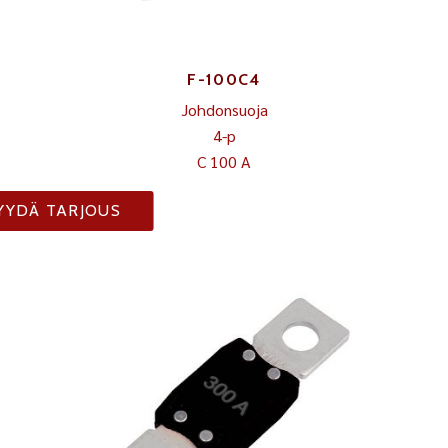
F-100C4
Johdonsuoja
4-p
C 100 A
YYDÄ TARJOUS