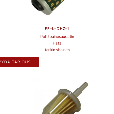
FF-L-DHZ-1
Polttoainesuodatin
Hatz
tankin sisäinen
YYDÄ TARJOUS