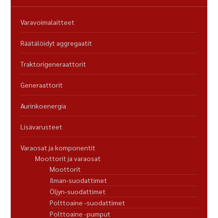
Varavoimalaitteet
Räätälöidyt aggregaatit
Traktorigeneraattorit
Generaattorit
Aurinkoenergia
Lisävarusteet
Varaosat ja komponentit
Moottorit ja varaosat
Moottorit
Ilman-suodattimet
Öljyn-suodattimet
Polttoaine -suodattimet
Polttoaine -pumput