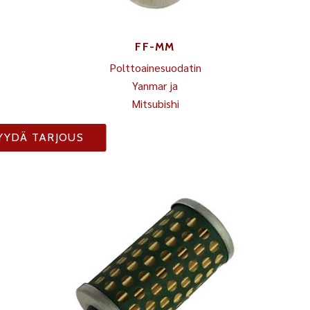
FF-MM
Polttoainesuodatin
Yanmar ja
Mitsubishi
YYDÄ TARJOUS