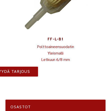
FF-L-B1
Polttoaineensuodatin
Yleismalli
Letkuun 6/8 mm
YYDÄ TARJOUS
OSASTOT