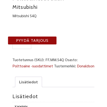
Mitsubishi
Mitsubishi S4Q
FF-
PYYDÄ TARJOUS
MM-
S4Q
määrä
Tuotetunnus (SKU):
FF.MM.S4Q
Osasto:
Polttoaine -suodattimet
Tuotemerkki:
Donaldson
Lisätiedot
Lisätiedot
TYYPPI