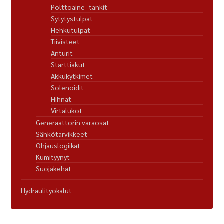
Polttoaine -tankit
Sytytystulpat
Hehkutulpat
Tiivisteet
Anturit
Starttiakut
Akkukytkimet
Solenoidit
Hihnat
Virtalukot
Generaattorin varaosat
Sähkötarvikkeet
Ohjauslogiikat
Kumityynyt
Suojakehät
Hydraulityökalut