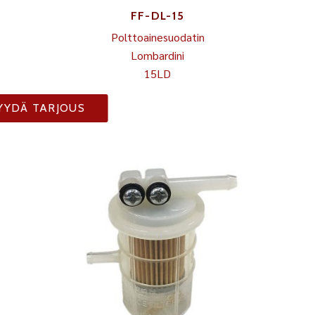
FF-DL-15
Polttoainesuodatin
Lombardini
15LD
YYDÄ TARJOUS