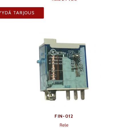
YYDÄ TARJOUS
FIN-012
Rele