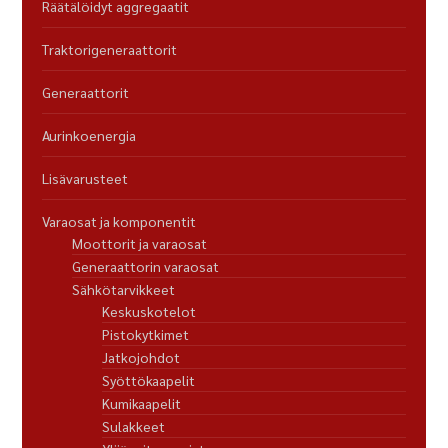
Räätälöidyt aggregaatit
Traktorigeneraattorit
Generaattorit
Aurinkoenergia
Lisävarusteet
Varaosat ja komponentit
Moottorit ja varaosat
Generaattorin varaosat
Sähkötarvikkeet
Keskuskotelot
Pistokytkimet
Jatkojohdot
Syöttökaapelit
Kumikaapelit
Sulakkeet