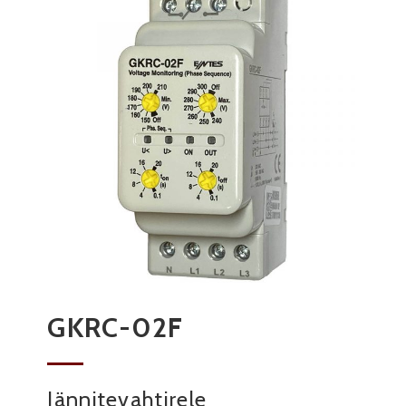
GKRC-02F
Jännitevahtirele