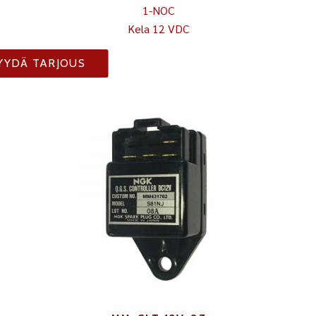
1-NOC
Kela 12 VDC
YYDÄ TARJOUS