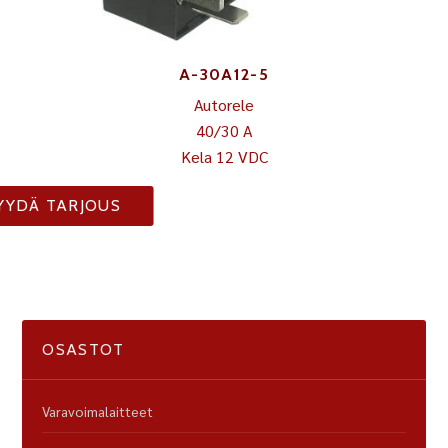
A-30A12-5
Autorele
40/30 A
Kela 12 VDC
YYDÄ TARJOUS
OSASTOT
Varavoimalaitteet