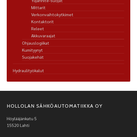
Ylijännite-suojat
Mittarit
Verkonvaihtokytkimet
Kontaktorit
Releet
Akkuvaraajat
Ohjauslogiikat
Kumityynyt
Suojakehät
Hydraulityökalut
HOLLOLAN SÄHKÖAUTOMATIIKKA OY
Höylääjänkatu 5
15520 Lahti