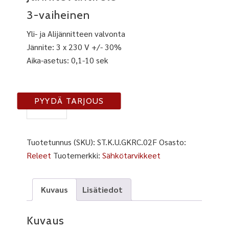
3-vaiheinen
Yli- ja Alijännitteen valvonta
Jännite: 3 x 230 V +/- 30%
Aika-asetus: 0,1-10 sek
GKRC-
PYYDÄ TARJOUS
02F
määrä
Tuotetunnus (SKU):
ST.K.U.GKRC.02F
Osasto:
Releet
Tuotemerkki:
Sähkötarvikkeet
Kuvaus
Lisätiedot
Kuvaus