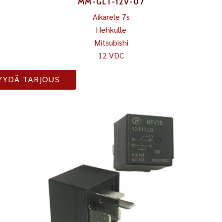
MM-GLT-12V-07
Aikarele 7s
Hehkulle
Mitsubishi
12 VDC
YYDÄ TARJOUS