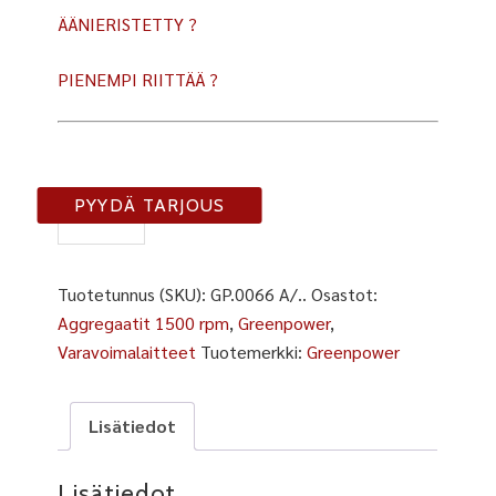
ÄÄNIERISTETTY ?
PIENEMPI RIITTÄÄ ?
GP66
PYYDÄ TARJOUS
A/..
määrä
Tuotetunnus (SKU):
GP.0066 A/..
Osastot:
Aggregaatit 1500 rpm
,
Greenpower
,
Varavoimalaitteet
Tuotemerkki:
Greenpower
Lisätiedot
Lisätiedot