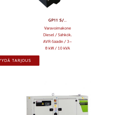
GP11 S/..
Varavoimakone
Diesel / Sähkök.
AVR-Säädin / 3~
8 kW / 10 kVA
YYDÄ TARJOUS