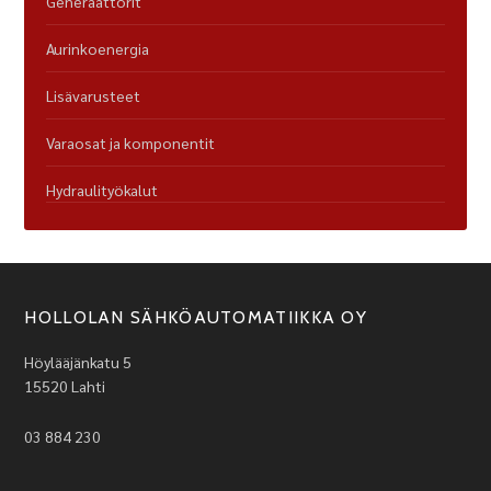
Generaattorit
Aurinkoenergia
Lisävarusteet
Varaosat ja komponentit
Hydraulityökalut
HOLLOLAN SÄHKÖAUTOMATIIKKA OY
Höylääjänkatu 5
15520 Lahti
03 884 230