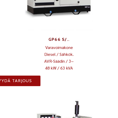
GP66 S/..
Varavoimakone
Diesel / Sähkök.
AVR-Säädin / 3~
48 kW / 63 kVA
YYDÄ TARJOUS