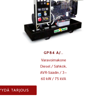
GP84 A/..
Varavoimakone
Diesel / Sähkök.
AVR-Säädin / 3~
60 kW / 75 kVA
YYDÄ TARJOUS