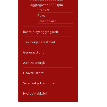
Aggregaatit 1500 rpm
Stage V
Poweri
Greenpower
Räätälöidyt aggregaatit
Traktorigeneraattorit
Generaattorit
Aurinkoenergia
Lisävarusteet
Varaosat ja komponentit
Hydraulityökalut