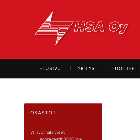
H
ETUSIVU
YRITYS
TUOTTEET
OSASTOT
Varavoimalaitteet
Aggregaatit 3000 rpm