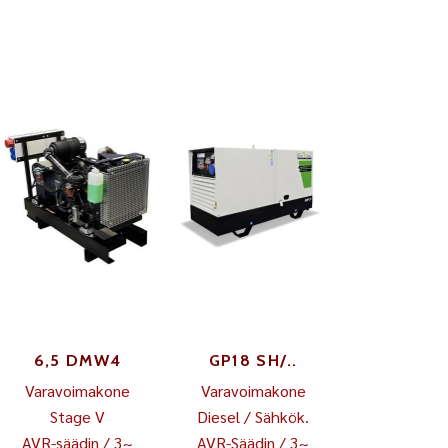
6,5 DMW4
GP18 SH/..
Varavoimakone
Varavoimakone
Stage V
Diesel / Sähkök.
AVR-säädin / 3~
AVR-Säädin / 3~