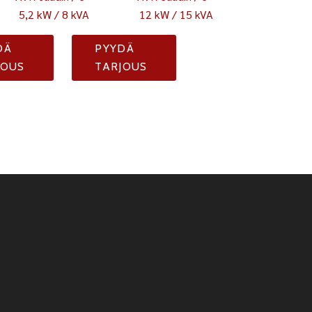
5,2 kW / 8 kVA
12 kW / 15 kVA
DÄ
PYYDÄ
JOUS
TARJOUS