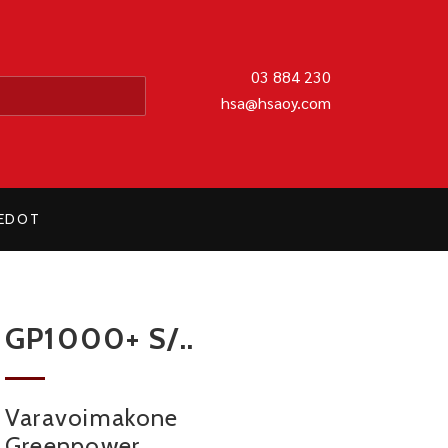
MATIIKKA OY
03 884 230
hsa@hsaoy.com
IEDOT
GP1000+ S/..
Varavoimakone
Greenpower