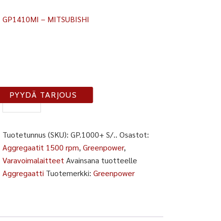
GP1410MI – MITSUBISHI
GP1000+
PYYDÄ TARJOUS
S/..
määrä
Tuotetunnus (SKU):
GP.1000+ S/..
Osastot:
Aggregaatit 1500 rpm
,
Greenpower
,
Varavoimalaitteet
Avainsana tuotteelle
Aggregaatti
Tuotemerkki:
Greenpower