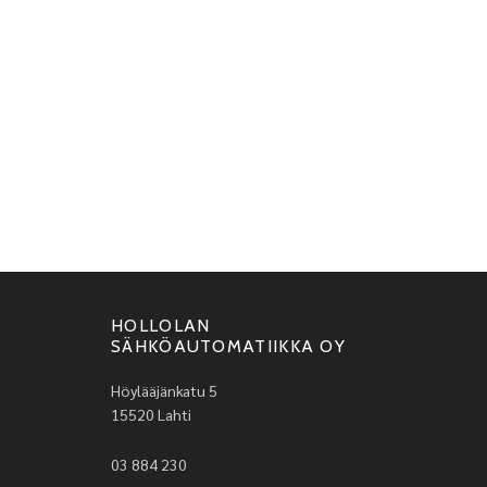
HOLLOLAN
SÄHKÖAUTOMATIIKKA OY
Höylääjänkatu 5
15520 Lahti
03 884 230