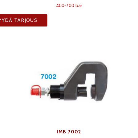
400-700 bar
YYDÄ TARJOUS
IMB 7002