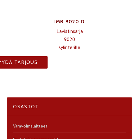
IMB 9020 D
Lävistinsarja
9020
sylinterille
YYDÄ TARJOUS
OSASTOT
Varavoimalaitteet