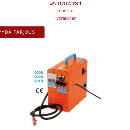
Lävistyssylinteri
kouruille
Hydraulinen
YYDÄ TARJOUS