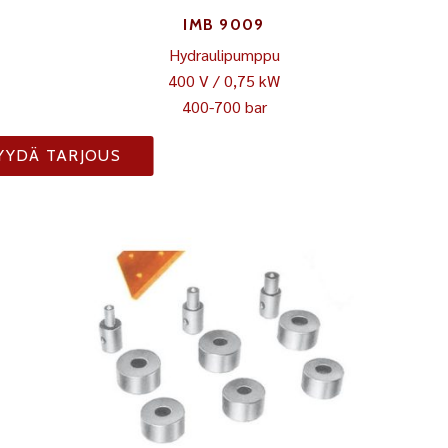
IMB 9009
Hydraulipumppu
400 V / 0,75 kW
400-700 bar
YYDÄ TARJOUS