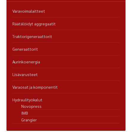
Varavoimalaitteet
Räätälöidyt aggregaatit
Traktorigeneraattorit
Generaattorit
Aurinkoenergia
Lisävarusteet
Varaosat ja komponentit
Hydraulityökalut
Novopress
IMB
Grangier