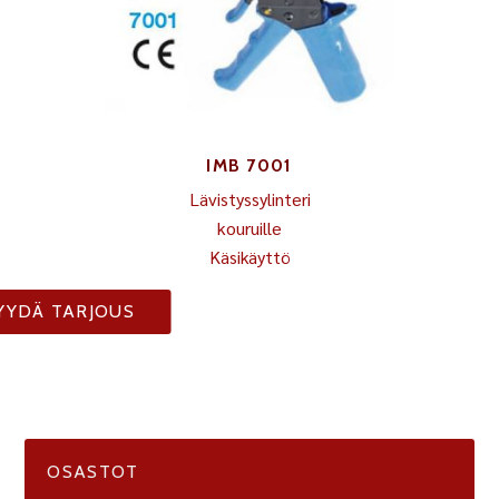
IMB 7001
Lävistyssylinteri
kouruille
Käsikäyttö
YYDÄ TARJOUS
OSASTOT