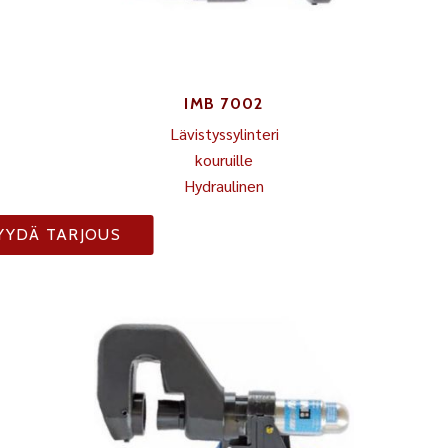
IMB 7002
Lävistyssylinteri
kouruille
Hydraulinen
YYDÄ TARJOUS