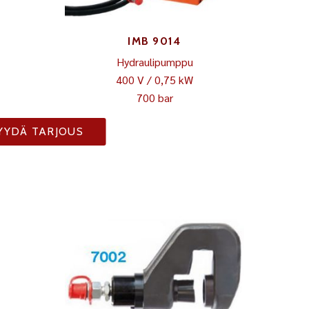
IMB 9014
Hydraulipumppu
400 V / 0,75 kW
700 bar
YYDÄ TARJOUS