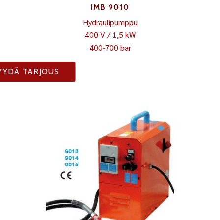
IMB 9010
Hydraulipumppu
400 V / 1,5 kW
400-700 bar
YYDÄ TARJOUS