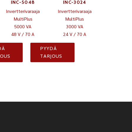
INC-5048
INC-3024
Invertterivaraaja
Invertterivaraaja
MultiPlus
MultiPlus
5000 VA
3000 VA
48 V / 70 A
24 V / 70 A
DÄ
PYYDÄ
JOUS
TARJOUS