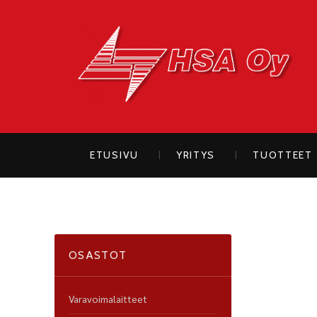
H
ETUSIVU
YRITYS
TUOTTEET
OSASTOT
Varavoimalaitteet