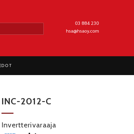
MATIIKKA OY
03 884 230
hsa@hsaoy.com
IEDOT
INC-2012-C
Invertterivaraaja