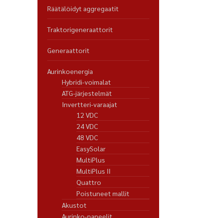
Räätälöidyt aggregaatit
Traktorigeneraattorit
Generaattorit
Aurinkoenergia
Hybridi-voimalat
ATG-järjestelmät
Invertteri-varaajat
12 VDC
24 VDC
48 VDC
EasySolar
MultiPlus
MultiPlus II
Quattro
Poistuneet mallit
Akustot
Aurinko-paneelit