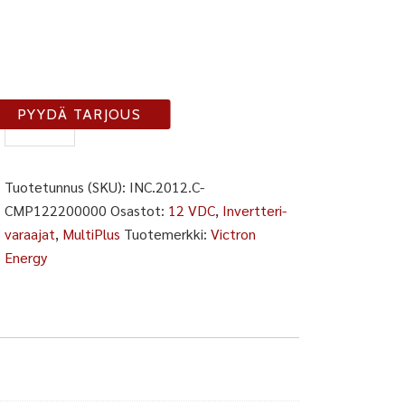
INC-
PYYDÄ TARJOUS
2012-
C
määrä
Tuotetunnus (SKU):
INC.2012.C-
CMP122200000
Osastot:
12 VDC
,
Invertteri-
varaajat
,
MultiPlus
Tuotemerkki:
Victron
Energy