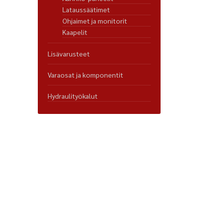
Lataussäätimet
Ohjaimet ja monitorit
Kaapelit
Lisävarusteet
Varaosat ja komponentit
Hydraulityökalut