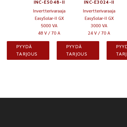
INC-E5048-II
INC-E3024-II
Invertterivaraaja
Invertterivaraaja
EasySolar-II GX
EasySolar-II GX
5000 VA
3000 VA
48 V / 70 A
24 V / 70 A
PYYDÄ
PYYDÄ
PYY
TARJOUS
TARJOUS
TAR