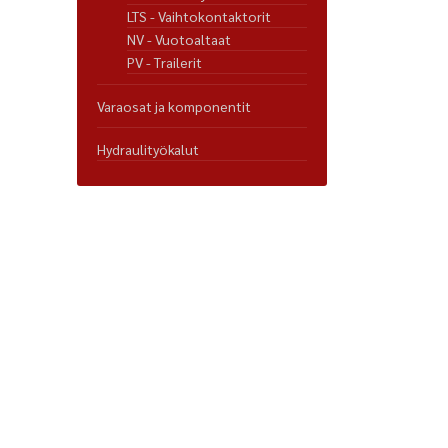
LTS - Vaihtokontaktorit
NV - Vuotoaltaat
PV - Trailerit
Varaosat ja komponentit
Hydraulityökalut