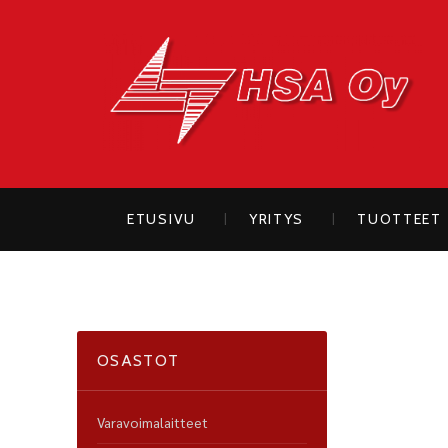
H
ETUSIVU
YRITYS
TUOTTEET
OSASTOT
Varavoimalaitteet