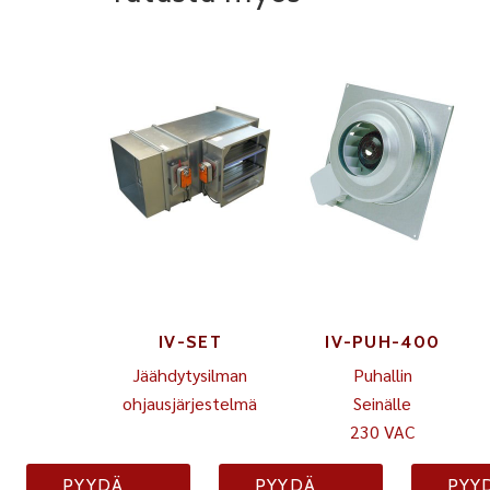
IV-SET
IV-PUH-400
Jäähdytysilman
Puhallin
ohjausjärjestelmä
Seinälle
230 VAC
PYYDÄ
PYYDÄ
PYY