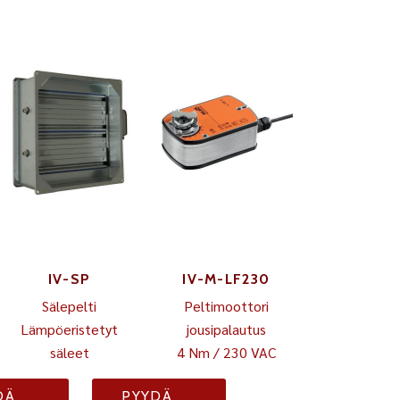
IV-SP
IV-M-LF230
Sälepelti
Peltimoottori
Lämpöeristetyt
jousipalautus
säleet
4 Nm / 230 VAC
DÄ
PYYDÄ