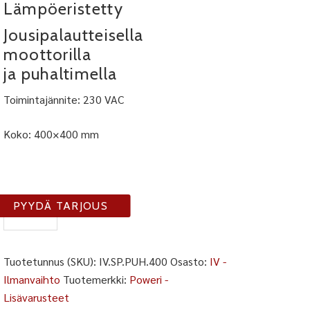
Lämpöeristetty
Jousipalautteisella
moottorilla
ja puhaltimella
Toimintajännite: 230 VAC
Koko: 400×400 mm
IV-
PYYDÄ TARJOUS
SP-
PUH
määrä
Tuotetunnus (SKU):
IV.SP.PUH.400
Osasto:
IV -
Ilmanvaihto
Tuotemerkki:
Poweri -
Lisävarusteet