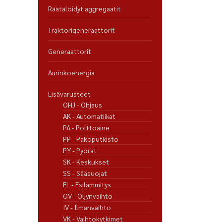
Räätälöidyt aggregaatit
Traktorigeneraattorit
Generaattorit
Aurinkoenergia
Lisävarusteet
OHJ - Ohjaus
AK - Automatiikat
PA - Polttoaine
PP - Pakoputkisto
PY - Pyörät
SK - Keskukset
SS - Sääsuojat
EL - Esilämmitys
OV - Öljynvaihto
IV - Ilmanvaihto
VK - Vaihtokytkimet