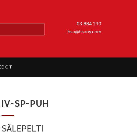
MATIIKKA OY
03 884 230
hsa@hsaoy.com
IEDOT
IV-SP-PUH
SÄLEPELTI