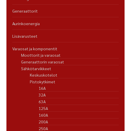
Generaattorit
Aurinkoenergia
Lisävarusteet
Varaosat ja komponentit
Moottorit ja varaosat
Generaattorin varaosat
Sähkötarvikkeet
Keskuskotelot
Pistokytkimet
16A
32A
63A
125A
160A
200A
250A