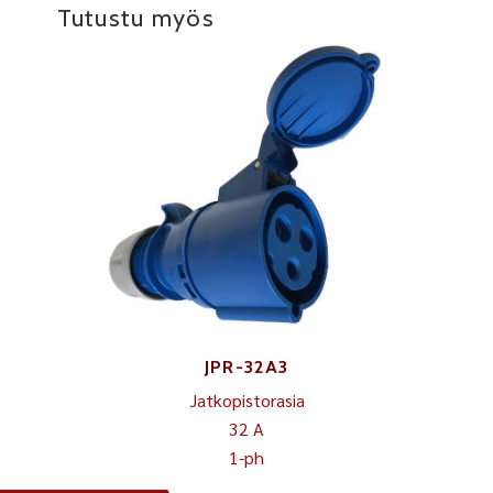
Tutustu myös
JPR-32A3
Jatkopistorasia
32 A
1-ph