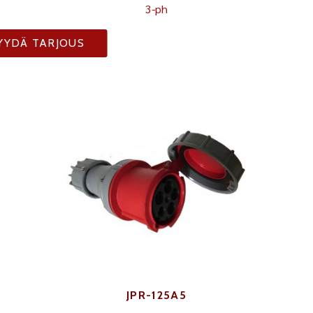
3-ph
YYDÄ TARJOUS
JPR-125A5