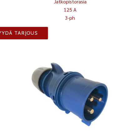
Jatkopistorasia
125 A
3-ph
YYDÄ TARJOUS