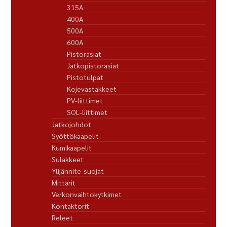
315A
400A
500A
600A
Pistorasiat
Jatkopistorasiat
Pistotulpat
Kojevastakkeet
PV-liittimet
SOL-liittimet
Jatkojohdot
Syöttökaapelit
Kumikaapelit
Sulakkeet
Ylijännite-suojat
Mittarit
Verkonvaihtokytkimet
Kontaktorit
Releet