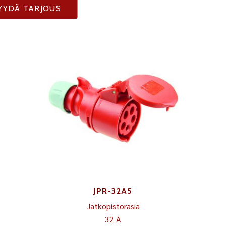
YYDÄ TARJOUS
JPR-32A5
Jatkopistorasia
32 A