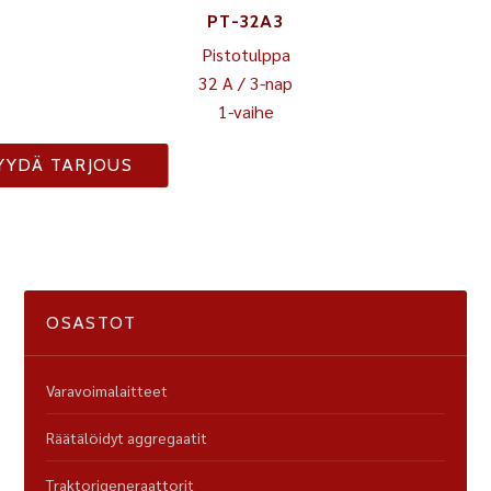
PT-32A3
Pistotulppa
32 A / 3-nap
1-vaihe
YYDÄ TARJOUS
OSASTOT
Varavoimalaitteet
Räätälöidyt aggregaatit
Traktorigeneraattorit