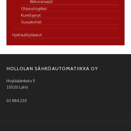
Akkuvaraajat
Ohjauslogiikat
Kumityynyt
Suojakehät
Hydraulityökalut
HOLLOLAN SÄHKÖAUTOMATIIKKA OY
Höylääjänkatu 5
15520 Lahti
03 884 230