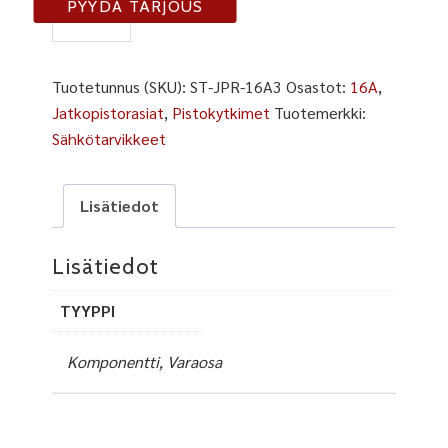
JPR-
PYYDÄ TARJOUS
16A3
määrä
Tuotetunnus (SKU):
ST-JPR-16A3
Osastot:
16A
,
Jatkopistorasiat
,
Pistokytkimet
Tuotemerkki:
Sähkötarvikkeet
Lisätiedot
Lisätiedot
TYYPPI
Komponentti, Varaosa