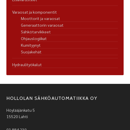
Varaosat ja komponentit
Moottorit ja varaosat
Generaattorin varaosat
Sähkötarvikkeet
Ohjauslogiikat
Kumityynyt
Suojakehät
Hydraulityökalut
HOLLOLAN SÄHKÖAUTOMATIIKKA OY
Höylääjänkatu 5
15520 Lahti
03 884 230