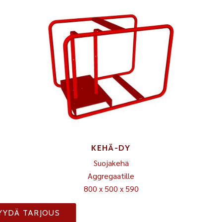
KEHÄ-DY
Suojakehä
Aggregaatille
800 x 500 x 590
YYDÄ TARJOUS