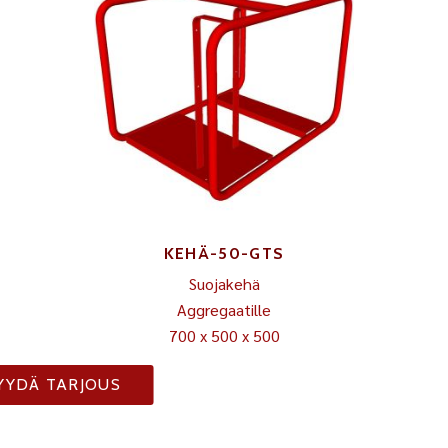
KEHÄ-50-GTS
Suojakehä
Aggregaatille
700 x 500 x 500
YYDÄ TARJOUS