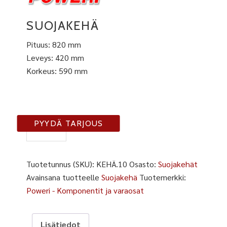
SUOJAKEHÄ
Pituus: 820 mm
Leveys: 420 mm
Korkeus: 590 mm
KEHÄ-10
PYYDÄ TARJOUS
määrä
Tuotetunnus (SKU):
KEHÄ.10
Osasto:
Suojakehät
Avainsana tuotteelle
Suojakehä
Tuotemerkki:
Poweri - Komponentit ja varaosat
Lisätiedot