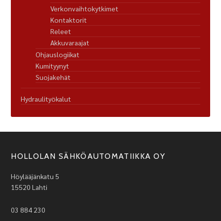
Verkonvaihtokytkimet
Kontaktorit
Releet
Akkuvaraajat
Ohjauslogiikat
Kumityynyt
Suojakehät
Hydraulityökalut
HOLLOLAN SÄHKÖAUTOMATIIKKA OY
Höylääjänkatu 5
15520 Lahti
03 884 230