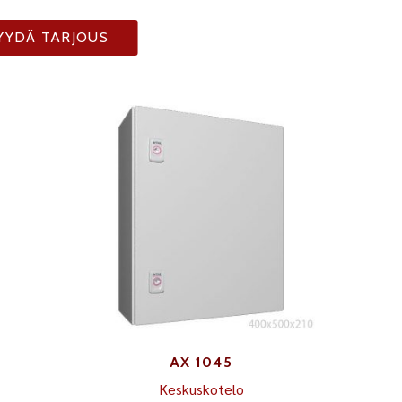
YYDÄ TARJOUS
AX 1045
Keskuskotelo