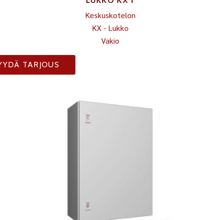
LUKKO KX 1
Keskuskotelon
KX - Lukko
Vakio
YYDÄ TARJOUS