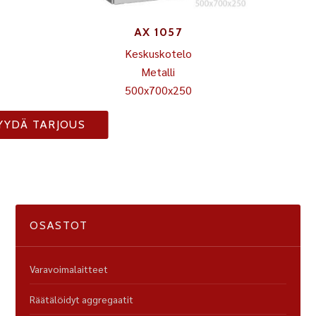
AX 1057
Keskuskotelo
Metalli
500x700x250
YYDÄ TARJOUS
OSASTOT
Varavoimalaitteet
Räätälöidyt aggregaatit