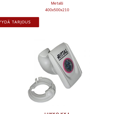
Metalli
400x500x210
YYDÄ TARJOUS