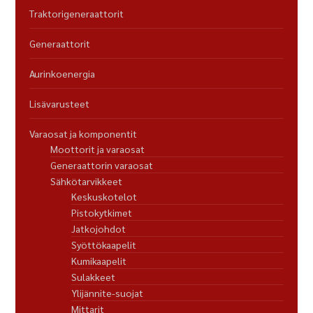
Traktorigeneraattorit
Generaattorit
Aurinkoenergia
Lisävarusteet
Varaosat ja komponentit
Moottorit ja varaosat
Generaattorin varaosat
Sähkötarvikkeet
Keskuskotelot
Pistokytkimet
Jatkojohdot
Syöttökaapelit
Kumikaapelit
Sulakkeet
Ylijännite-suojat
Mittarit