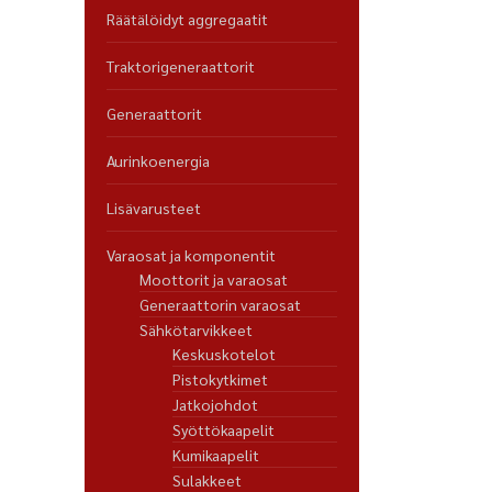
Räätälöidyt aggregaatit
Traktorigeneraattorit
Generaattorit
Aurinkoenergia
Lisävarusteet
Varaosat ja komponentit
Moottorit ja varaosat
Generaattorin varaosat
Sähkötarvikkeet
Keskuskotelot
Pistokytkimet
Jatkojohdot
Syöttökaapelit
Kumikaapelit
Sulakkeet