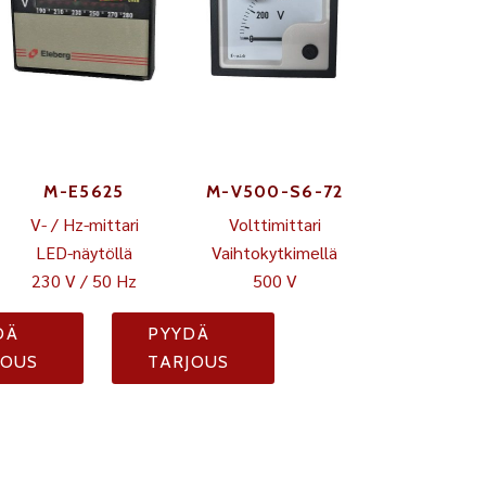
M-E5625
M-V500-S6-72
V- / Hz-mittari
Volttimittari
LED-näytöllä
Vaihtokytkimellä
230 V / 50 Hz
500 V
DÄ
PYYDÄ
JOUS
TARJOUS