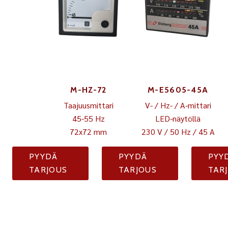
M-HZ-72
M-E5605-45A
Taajuusmittari
V- / Hz- / A-mittari
45-55 Hz
LED-näytöllä
72x72 mm
230 V / 50 Hz / 45 A
PYYDÄ
PYYDÄ
PYY
TARJOUS
TARJOUS
TAR