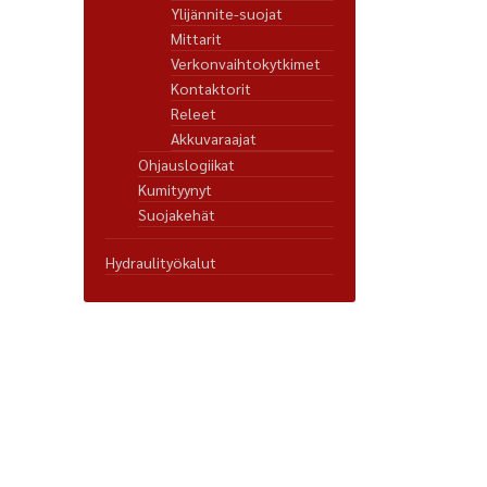
Ylijännite-suojat
Mittarit
Verkonvaihtokytkimet
Kontaktorit
Releet
Akkuvaraajat
Ohjauslogiikat
Kumityynyt
Suojakehät
Hydraulityökalut