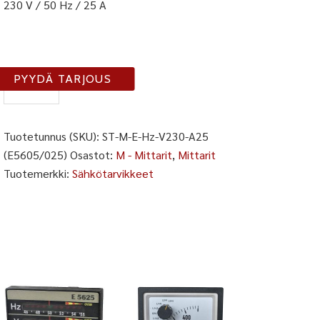
230 V / 50 Hz / 25 A
M-
PYYDÄ TARJOUS
E5605-
25A
määrä
Tuotetunnus (SKU):
ST-M-E-Hz-V230-A25
(E5605/025)
Osastot:
M - Mittarit
,
Mittarit
Tuotemerkki:
Sähkötarvikkeet