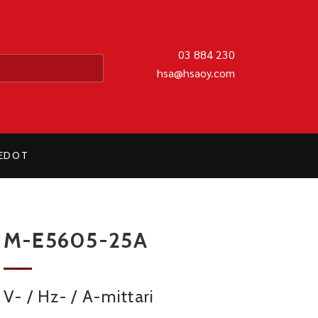
MATIIKKA OY
03 884 230
hsa@hsaoy.com
IEDOT
M-E5605-25A
V- / Hz- / A-mittari