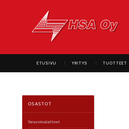
H
ETUSIVU
YRITYS
TUOTTEET
OSASTOT
Varavoimalaitteet