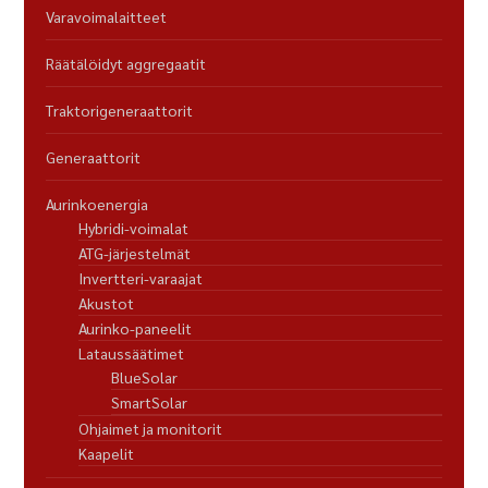
Varavoimalaitteet
Räätälöidyt aggregaatit
Traktorigeneraattorit
Generaattorit
Aurinkoenergia
Hybridi-voimalat
ATG-järjestelmät
Invertteri-varaajat
Akustot
Aurinko-paneelit
Lataussäätimet
BlueSolar
SmartSolar
Ohjaimet ja monitorit
Kaapelit