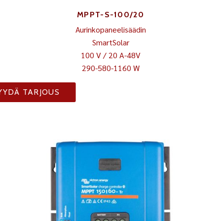
MPPT-S-100/20
Aurinkopaneelisäädin
SmartSolar
100 V / 20 A-48V
290-580-1160 W
YYDÄ TARJOUS