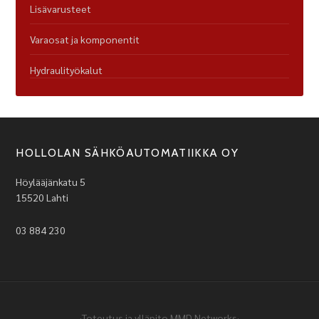
Lisävarusteet
Varaosat ja komponentit
Hydraulityökalut
HOLLOLAN SÄHKÖAUTOMATIIKKA OY
Höylääjänkatu 5
15520 Lahti
03 884 230
·Toteutus ja ylläpito
MMD Networks
·