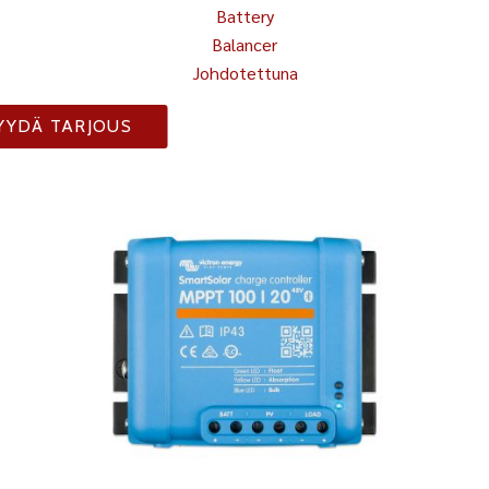
Battery
Balancer
Johdotettuna
YYDÄ TARJOUS