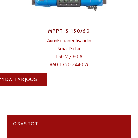
MPPT-S-150/60
Aurinkopaneelisäädin
SmartSolar
150 V / 60 A
860-1720-3440 W
YYDÄ TARJOUS
OSASTOT