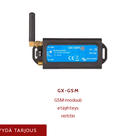
GX-GSM
GSM-moduuli
etäyhteys
reititin
YYDÄ TARJOUS