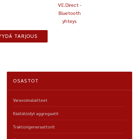
VE.Direct -
Bluetooth
yhteys
YYDÄ TARJOUS
OSASTOT
Varavoimalaitteet
Räätälöidyt aggregaatit
Traktorigeneraattorit