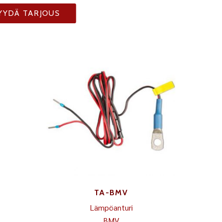
YYDÄ TARJOUS
TA-BMV
Lämpöanturi
BMV