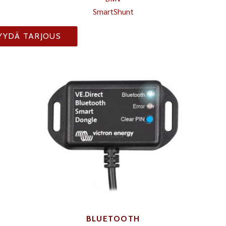
SmartShunt
YYDÄ TARJOUS
BLUETOOTH