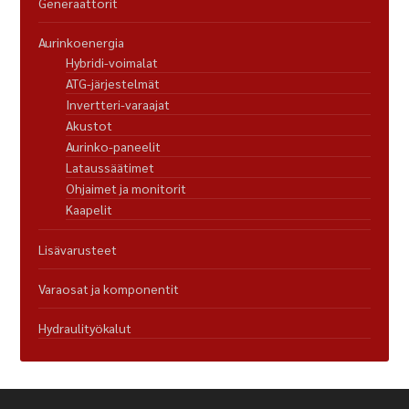
Generaattorit
Aurinkoenergia
Hybridi-voimalat
ATG-järjestelmät
Invertteri-varaajat
Akustot
Aurinko-paneelit
Lataussäätimet
Ohjaimet ja monitorit
Kaapelit
Lisävarusteet
Varaosat ja komponentit
Hydraulityökalut