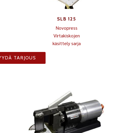
SLB 125
Novopress
Virtakiskojen
käsittely sarja
YYDÄ TARJOUS