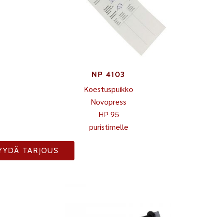
NP 4103
Koestuspuikko
Novopress
HP 95
puristimelle
YYDÄ TARJOUS