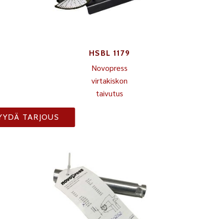
HSBL 1179
Novopress
virtakiskon
taivutus
YYDÄ TARJOUS