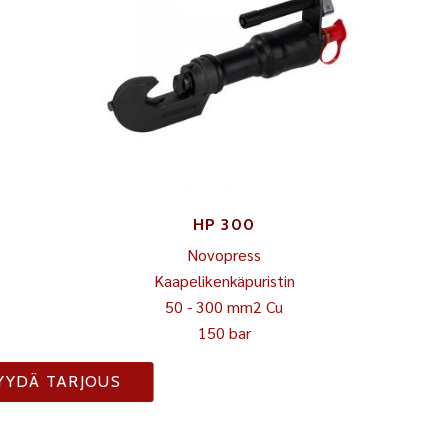
HP 300
Novopress
Kaapelikenkäpuristin
50 - 300 mm2 Cu
150 bar
YYDÄ TARJOUS