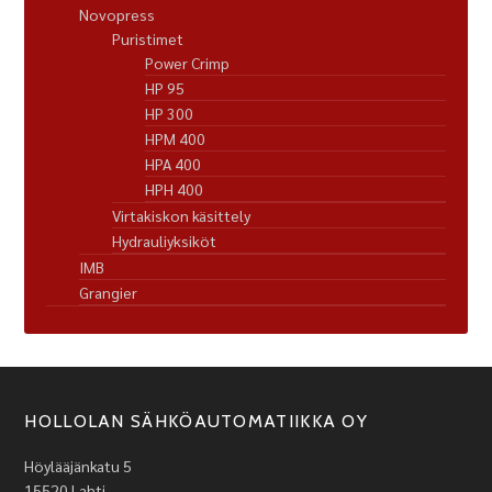
Novopress
Puristimet
Power Crimp
HP 95
HP 300
HPM 400
HPA 400
HPH 400
Virtakiskon käsittely
Hydrauliyksiköt
IMB
Grangier
HOLLOLAN SÄHKÖAUTOMATIIKKA OY
Höylääjänkatu 5
15520 Lahti