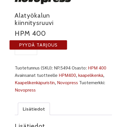
Alatyökalun
kiinnitysruuvi
HPM 400
NP
PYYDÄ TARJOUS
5494
määrä
Tuotetunnus (SKU):
NP.5494
Osasto:
HPM 400
Avainsanat tuotteelle
HPM400
,
kaapelikenkä
,
Kaapelikenkäpuristin
,
Novopress
Tuotemerkki:
Novopress
Lisätiedot
Lisätiedot