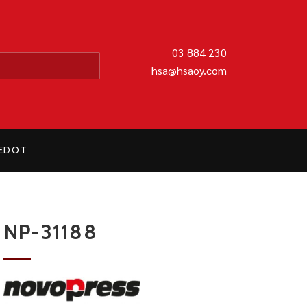
MATIIKKA OY
03 884 230
hsa@hsaoy.com
IEDOT
NP-31188