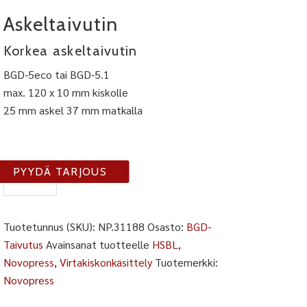
Askeltaivutin
Korkea askeltaivutin
BGD-5eco tai BGD-5.1
max. 120 x 10 mm kiskolle
25 mm askel 37 mm matkalla
NP-
PYYDÄ TARJOUS
31188
määrä
Tuotetunnus (SKU):
NP.31188
Osasto:
BGD-
Taivutus
Avainsanat tuotteelle
HSBL
,
Novopress
,
Virtakiskonkäsittely
Tuotemerkki:
Novopress