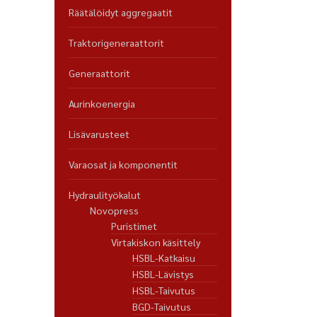
Räätälöidyt aggregaatit
Traktorigeneraattorit
Generaattorit
Aurinkoenergia
Lisävarusteet
Varaosat ja komponentit
Hydraulityökalut
Novopress
Puristimet
Virtakiskon käsittely
HSBL-Katkaisu
HSBL-Lävistys
HSBL-Taivutus
BGD-Taivutus