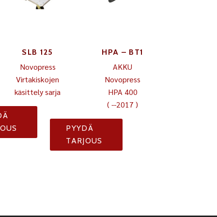
SLB 125
HPA – BT1
Novopress
AKKU
Virtakiskojen
Novopress
käsittely sarja
HPA 400
( --2017 )
DÄ
JOUS
PYYDÄ
TARJOUS