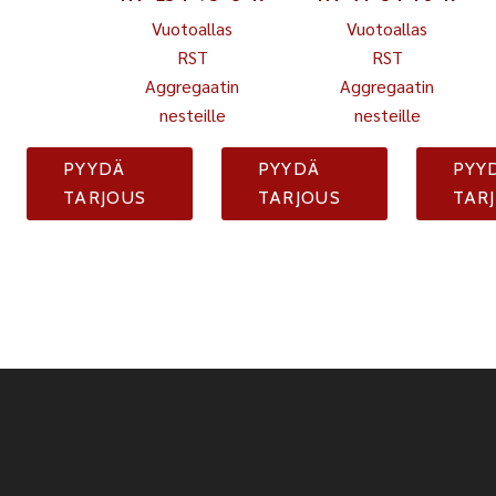
Vuotoallas
Vuotoallas
RST
RST
Aggregaatin
Aggregaatin
nesteille
nesteille
PYYDÄ
PYYDÄ
PYY
TARJOUS
TARJOUS
TAR