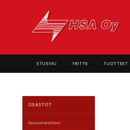
H
ETUSIVU
YRITYS
TUOTTEET
OSASTOT
Varavoimalaitteet