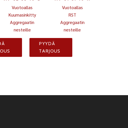
Vuotoallas
Vuotoallas
Kuumasinkitty
RST
Aggregaatin
Aggregaatin
nesteille
nesteille
DÄ
PYYDÄ
JOUS
TARJOUS