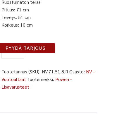
Ruostumaton teräs
Pituus: 71 cm
Leveys: 51 cm
Korkeus: 10 cm
NV-
PYYDÄ TARJOUS
71-
51-
10-
Tuotetunnus (SKU):
NV.71.51.8.R
Osasto:
NV -
R
Vuotoaltaat
Tuotemerkki:
Poweri -
määrä
Lisävarusteet