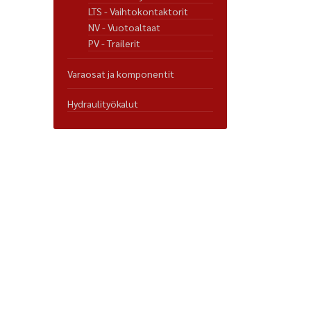
LTS - Vaihtokontaktorit
NV - Vuotoaltaat
PV - Trailerit
Varaosat ja komponentit
Hydraulityökalut