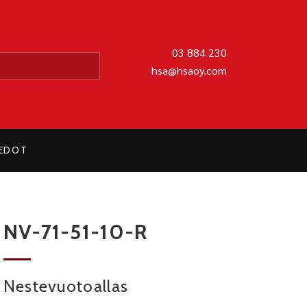
MATIIKKA OY
03 884 230
hsa@hsaoy.com
IEDOT
NV-71-51-10-R
Nestevuotoallas