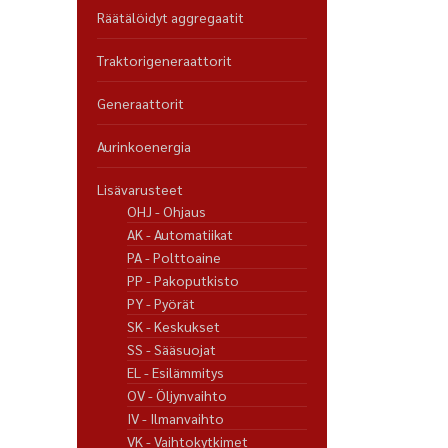
Räätälöidyt aggregaatit
Traktorigeneraattorit
Generaattorit
Aurinkoenergia
Lisävarusteet
OHJ - Ohjaus
AK - Automatiikat
PA - Polttoaine
PP - Pakoputkisto
PY - Pyörät
SK - Keskukset
SS - Sääsuojat
EL - Esilämmitys
OV - Öljynvaihto
IV - Ilmanvaihto
VK - Vaihtokytkimet