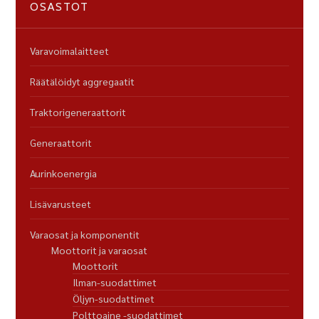
OSASTOT
Varavoimalaitteet
Räätälöidyt aggregaatit
Traktorigeneraattorit
Generaattorit
Aurinkoenergia
Lisävarusteet
Varaosat ja komponentit
Moottorit ja varaosat
Moottorit
Ilman-suodattimet
Öljyn-suodattimet
Polttoaine -suodattimet