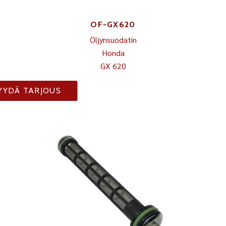
OF-GX620
Öljynsuodatin
Honda
GX 620
YYDÄ TARJOUS