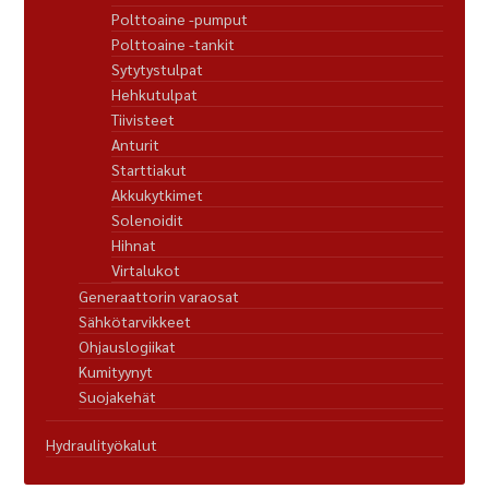
Polttoaine -pumput
Polttoaine -tankit
Sytytystulpat
Hehkutulpat
Tiivisteet
Anturit
Starttiakut
Akkukytkimet
Solenoidit
Hihnat
Virtalukot
Generaattorin varaosat
Sähkötarvikkeet
Ohjauslogiikat
Kumityynyt
Suojakehät
Hydraulityökalut