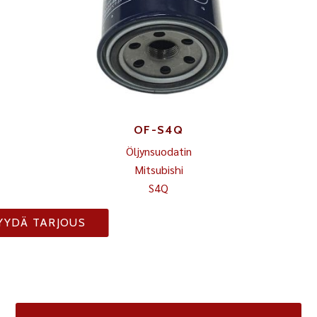
OF-S4Q
Öljynsuodatin
Mitsubishi
S4Q
YYDÄ TARJOUS