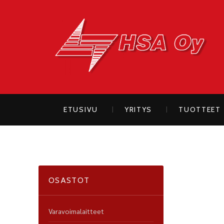
H
ETUSIVU
YRITYS
TUOTTEET
OSASTOT
Varavoimalaitteet