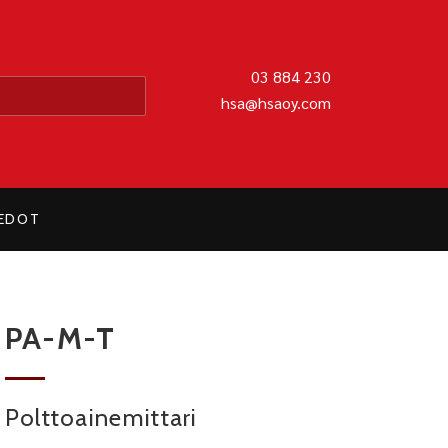
MATIIKKA OY
03 884 230
hsa@hsaoy.com
IEDOT
PA-M-T
Polttoainemittari