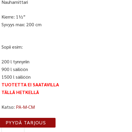
Nauhamittari
Kierre: 1½”
Syvyys max: 200 cm
Sopii esim:
200 l tynnyriin
900 l säiliöön
1500 l säiliöön
TUOTETTA EI SAATAVILLA
TÄLLÄ HETKELLÄ
Katso:
PA-M-CM
PA-
PYYDÄ TARJOUS
M-