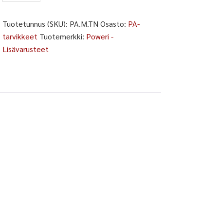
T
määrä
Tuotetunnus (SKU):
PA.M.TN
Osasto:
PA-
tarvikkeet
Tuotemerkki:
Poweri -
Lisävarusteet