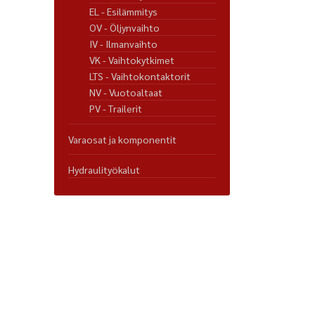
EL - Esilämmitys
OV - Öljynvaihto
IV - Ilmanvaihto
VK - Vaihtokytkimet
LTS - Vaihtokontaktorit
NV - Vuotoaltaat
PV - Trailerit
Varaosat ja komponentit
Hydraulityökalut