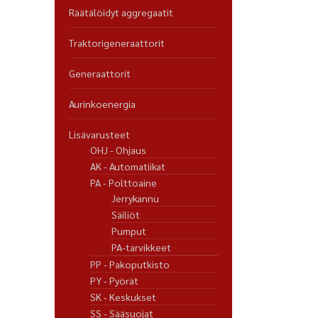
Räätälöidyt aggregaatit
Traktorigeneraattorit
Generaattorit
Aurinkoenergia
Lisävarusteet
OHJ - Ohjaus
AK - Automatiikat
PA - Polttoaine
Jerrykannu
Säiliöt
Pumput
PA-tarvikkeet
PP - Pakoputkisto
PY - Pyörät
SK - Keskukset
SS - Sääsuojat