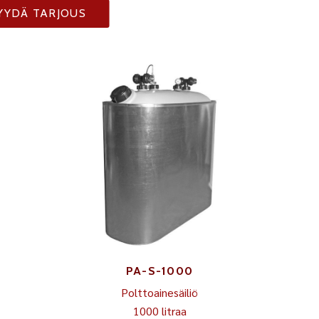
YYDÄ TARJOUS
PA-S-1000
Polttoainesäiliö
1000 litraa