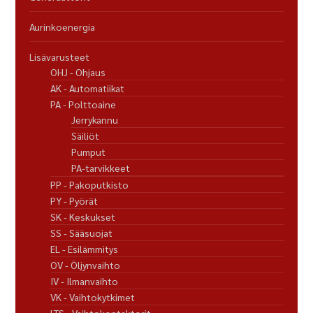
Aurinkoenergia
Lisävarusteet
OHJ - Ohjaus
AK - Automatiikat
PA - Polttoaine
Jerrykannu
Säiliöt
Pumput
PA-tarvikkeet
PP - Pakoputkisto
PY - Pyörät
SK - Keskukset
SS - Sääsuojat
EL - Esilämmitys
OV - Öljynvaihto
IV - Ilmanvaihto
VK - Vaihtokytkimet