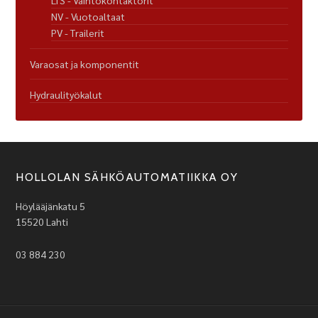
LTS - Vaihtokontaktorit
NV - Vuotoaltaat
PV - Trailerit
Varaosat ja komponentit
Hydraulityökalut
HOLLOLAN SÄHKÖAUTOMATIIKKA OY
Höylääjänkatu 5
15520 Lahti
03 884 230