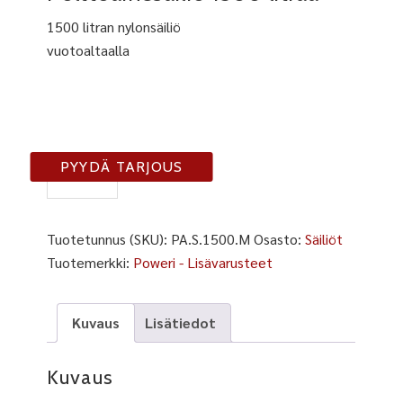
1500 litran nylonsäiliö
vuotoaltaalla
PA-
PYYDÄ TARJOUS
S-
1500
määrä
Tuotetunnus (SKU):
PA.S.1500.M
Osasto:
Säiliöt
Tuotemerkki:
Poweri - Lisävarusteet
Kuvaus
Lisätiedot
Kuvaus