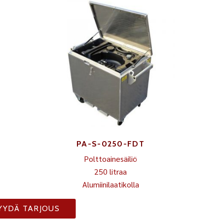
PA-S-0250-FDT
Polttoainesäiliö
250 litraa
Alumiinilaatikolla
YYDÄ TARJOUS