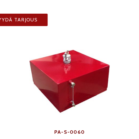
YYDÄ TARJOUS
PA-S-0060