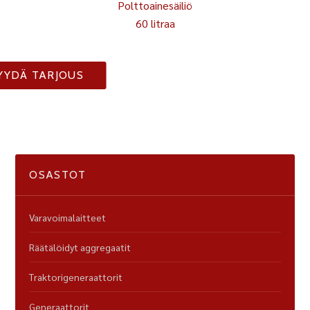
Polttoainesäiliö
60 litraa
YYDÄ TARJOUS
OSASTOT
Varavoimalaitteet
Räätälöidyt aggregaatit
Traktorigeneraattorit
Generaattorit