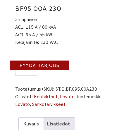
BF95 00A 230
3-napainen
AC1: 115 A / 80 kVA
AC3: 95 A / 55 kW
Kelajännite: 230 VAC
BF-
PYYDÄ TARJOUS
95-
3
määrä
Tuotetunnus (SKU):
ST.Q.BF.095.00A230
Osastot:
Kontaktorit
,
Lovato
Tuotemerkki:
Lovato
,
Sähkötarvikkeet
Kuvaus
Lisätiedot