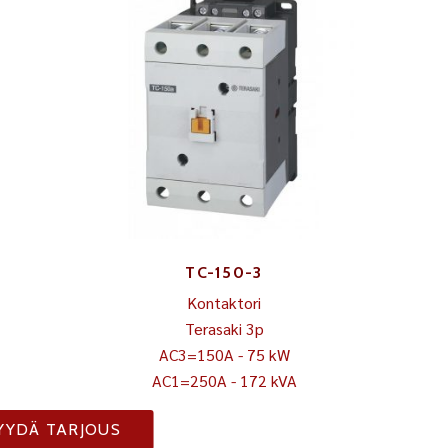
TC-150-3
Kontaktori
Terasaki 3p
AC3=150A - 75 kW
AC1=250A - 172 kVA
YYDÄ TARJOUS