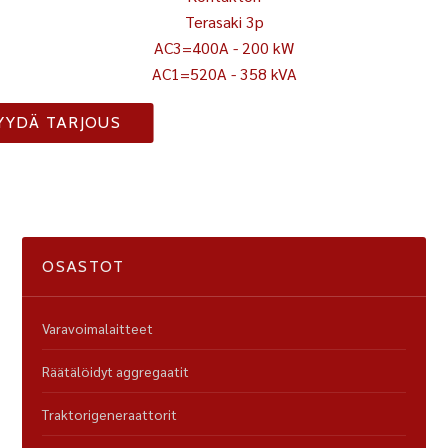
Terasaki 3p
AC3=400A - 200 kW
AC1=520A - 358 kVA
YYDÄ TARJOUS
OSASTOT
Varavoimalaitteet
Räätälöidyt aggregaatit
Traktorigeneraattorit