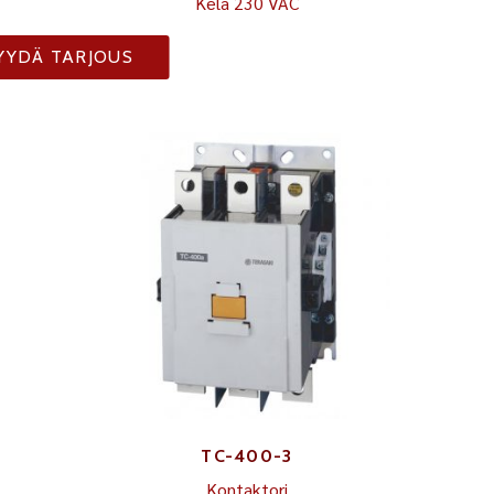
Kela 230 VAC
YYDÄ TARJOUS
TC-400-3
Kontaktori