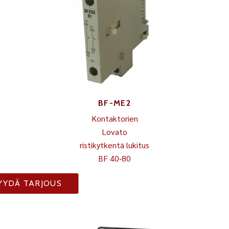
BF-ME2
Kontaktorien
Lovato
ristikytkentä lukitus
BF 40-80
YYDÄ TARJOUS