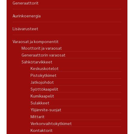
Generaattorit
Aurinkoenergia
Lisävarusteet
Varaosat ja komponentit
Moottorit ja varaosat
Generaattorin varaosat
Sähkötarvikkeet
Keskuskotelot
Pistokytkimet
Jatkojohdot
Syöttökaapelit
Kumikaapelit
Sulakkeet
Ylijännite-suojat
Mittarit
Verkonvaihtokytkimet
Kontaktorit