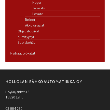
Hager
Terasaki
Lovato
Releet
Akkuvaraajat
Ohjauslogiikat
Kumityynyt
Suojakehät
Hydraulityökalut
HOLLOLAN SÄHKÖAUTOMATIIKKA OY
Höylääjänkatu 5
15520 Lahti
03 884 230