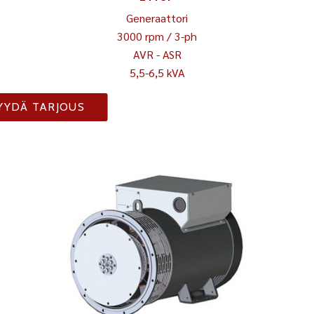
Generaattori
3000 rpm / 3-ph
AVR - ASR
5,5-6,5 kVA
YYDÄ TARJOUS