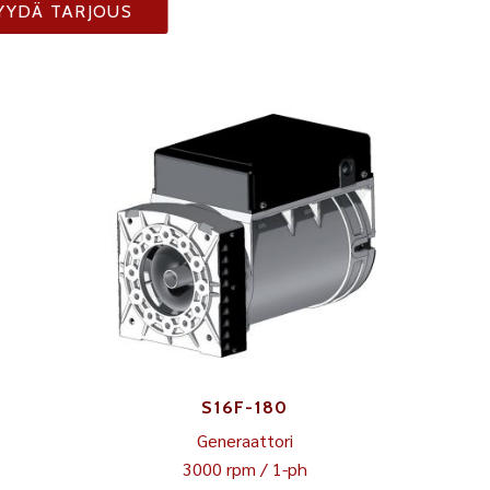
YYDÄ TARJOUS
S16F-180
Generaattori
3000 rpm / 1-ph