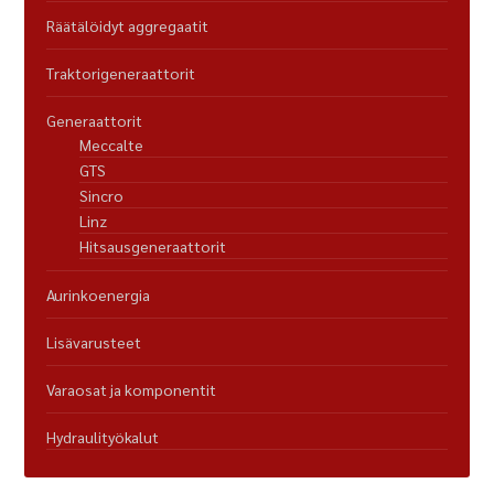
Räätälöidyt aggregaatit
Traktorigeneraattorit
Generaattorit
Meccalte
GTS
Sincro
Linz
Hitsausgeneraattorit
Aurinkoenergia
Lisävarusteet
Varaosat ja komponentit
Hydraulityökalut