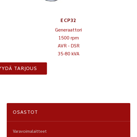
ECP32
Generaattori
1500 rpm
AVR - DSR
35-80 kVA
YYDÄ TARJOUS
OSASTOT
Varavoimalaitteet