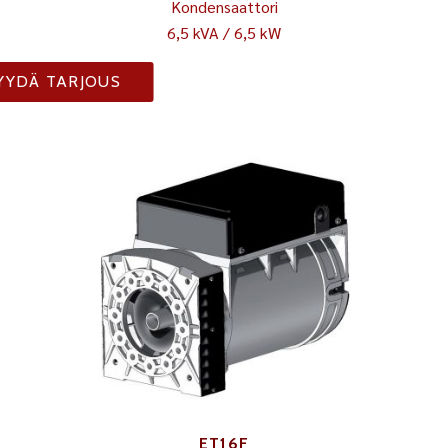
Kondensaattori
6,5 kVA / 6,5 kW
YYDÄ TARJOUS
ET16F