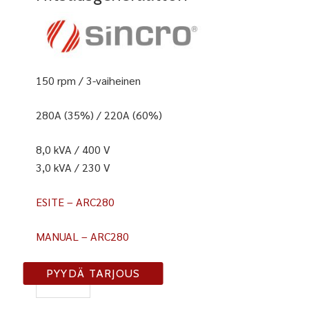
150 rpm / 3-vaiheinen
280A (35%) / 220A (60%)
8,0 kVA / 400 V
3,0 kVA / 230 V
ESITE – ARC280
MANUAL – ARC280
ARC280
PYYDÄ TARJOUS
TDC/4
määrä