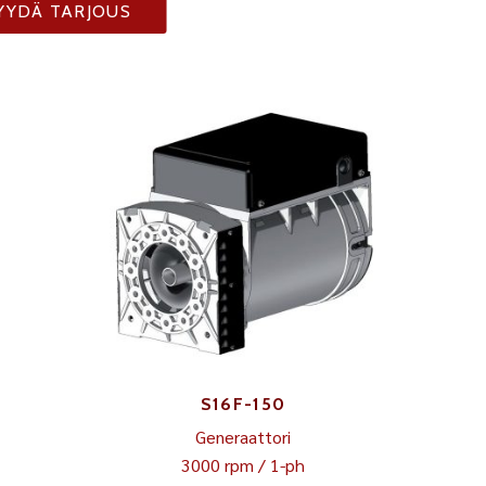
YYDÄ TARJOUS
S16F-150
Generaattori
3000 rpm / 1-ph