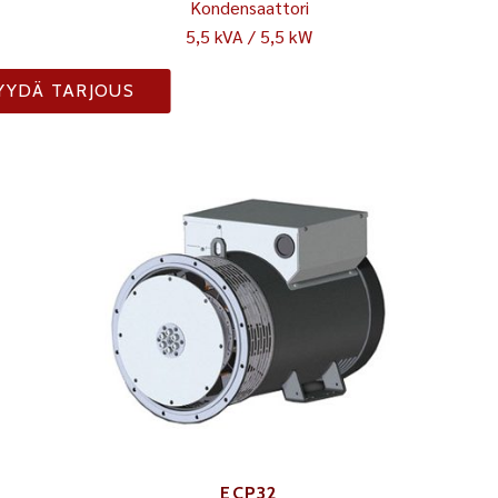
Kondensaattori
5,5 kVA / 5,5 kW
YYDÄ TARJOUS
ECP32