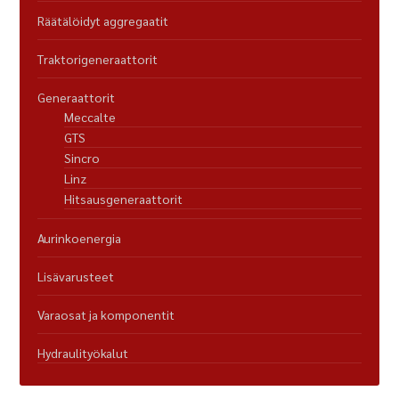
Räätälöidyt aggregaatit
Traktorigeneraattorit
Generaattorit
Meccalte
GTS
Sincro
Linz
Hitsausgeneraattorit
Aurinkoenergia
Lisävarusteet
Varaosat ja komponentit
Hydraulityökalut