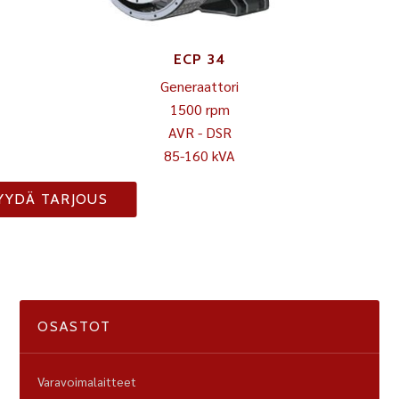
ECP 34
Generaattori
1500 rpm
AVR - DSR
85-160 kVA
YYDÄ TARJOUS
OSASTOT
Varavoimalaitteet