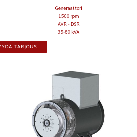
Generaattori
1500 rpm
AVR - DSR
35-80 kVA
YYDÄ TARJOUS