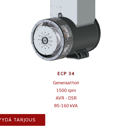
ECP 34
Generaattori
1500 rpm
AVR - DSR
85-160 kVA
YYDÄ TARJOUS