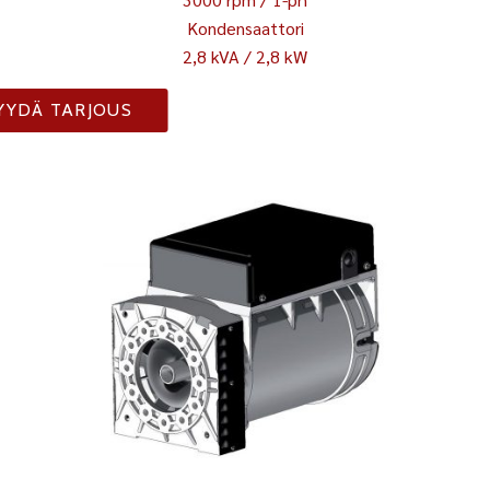
Kondensaattori
2,8 kVA / 2,8 kW
YYDÄ TARJOUS