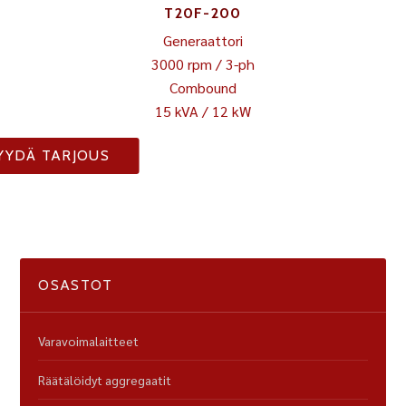
T20F-200
Generaattori
3000 rpm / 3-ph
Combound
15 kVA / 12 kW
YYDÄ TARJOUS
OSASTOT
Varavoimalaitteet
Räätälöidyt aggregaatit