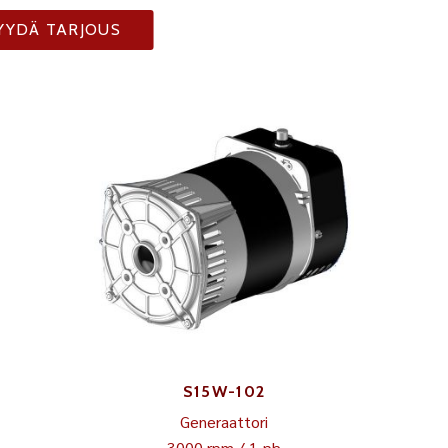
YYDÄ TARJOUS
S15W-102
Generaattori
3000 rpm / 1-ph