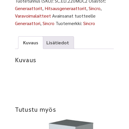
Tuotetunnus (SKU):
SC.ED.220MDC2
Osastot:
Generaattorit
,
Hitsausgeneraattorit
,
Sincro
,
Varavoimalaitteet
Avainsanat tuotteelle
Generaattori
,
Sincro
Tuotemerkki:
Sincro
Kuvaus
Lisätiedot
Kuvaus
Tutustu myös