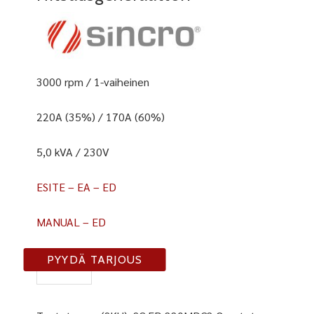
3000 rpm / 1-vaiheinen
220A (35%) / 170A (60%)
5,0 kVA / 230V
ESITE – EA – ED
MANUAL – ED
ED220
PYYDÄ TARJOUS
MDC/2
määrä