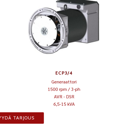
ECP3/4
Generaattori
1500 rpm / 3-ph
AVR - DSR
6,5-15 kVA
YYDÄ TARJOUS