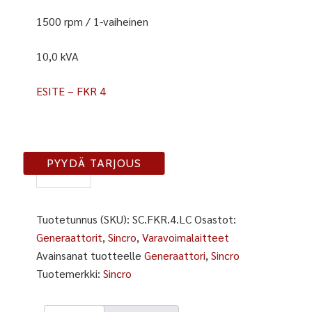
1500 rpm / 1-vaiheinen
10,0 kVA
ESITE – FKR 4
FKR
PYYDÄ TARJOUS
4
LC
määrä
Tuotetunnus (SKU):
SC.FKR.4.LC
Osastot:
Generaattorit
,
Sincro
,
Varavoimalaitteet
Avainsanat tuotteelle
Generaattori
,
Sincro
Tuotemerkki:
Sincro