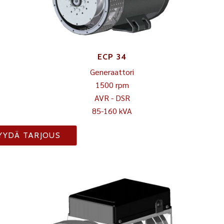
ECP 34
Generaattori
1500 rpm
AVR - DSR
85-160 kVA
YYDÄ TARJOUS