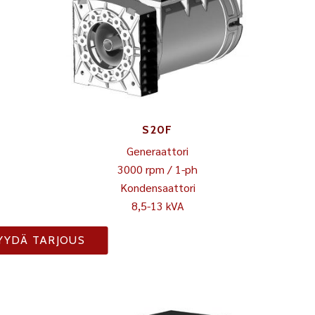
S20F
Generaattori
3000 rpm / 1-ph
Kondensaattori
8,5-13 kVA
YYDÄ TARJOUS