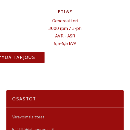
ET16F
Generaattori
3000 rpm / 3-ph
AVR - ASR
5,5-6,5 kVA
YYDÄ TARJOUS
OSASTOT
Varavoimalaitteet
Räätälöidyt aggregaatit