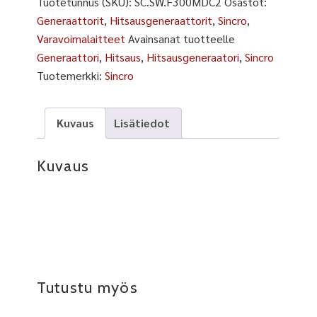
Tuotetunnus (SKU):
SC.SW.F300MDC2
Osastot:
Generaattorit
,
Hitsausgeneraattorit
,
Sincro
,
Varavoimalaitteet
Avainsanat tuotteelle
Generaattori
,
Hitsaus
,
Hitsausgeneraatori
,
Sincro
Tuotemerkki:
Sincro
Kuvaus
Lisätiedot
Kuvaus
Tutustu myös