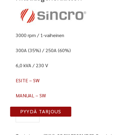
3000 rpm / 1-vaiheinen
300A (35%) / 250A (60%)
6,0 kVA / 230 V
ESITE – SW
MANUAL – SW
SW-
PYYDÄ TARJOUS
F300
MDC/2
määrä