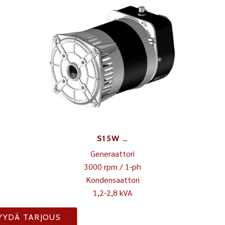
S15W …
Generaattori
3000 rpm / 1-ph
Kondensaattori
1,2-2,8 kVA
YYDÄ TARJOUS