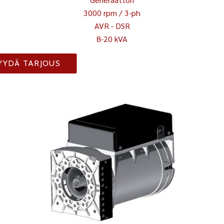
3000 rpm / 3-ph
AVR - DSR
8-20 kVA
YYDÄ TARJOUS