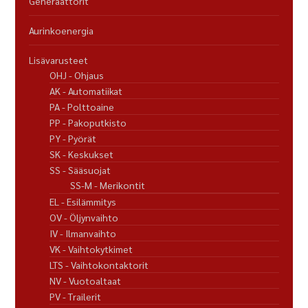
Generaattorit
Aurinkoenergia
Lisävarusteet
OHJ - Ohjaus
AK - Automatiikat
PA - Polttoaine
PP - Pakoputkisto
PY - Pyörät
SK - Keskukset
SS - Sääsuojat
SS-M - Merikontit
EL - Esilämmitys
OV - Öljynvaihto
IV - Ilmanvaihto
VK - Vaihtokytkimet
LTS - Vaihtokontaktorit
NV - Vuotoaltaat
PV - Trailerit