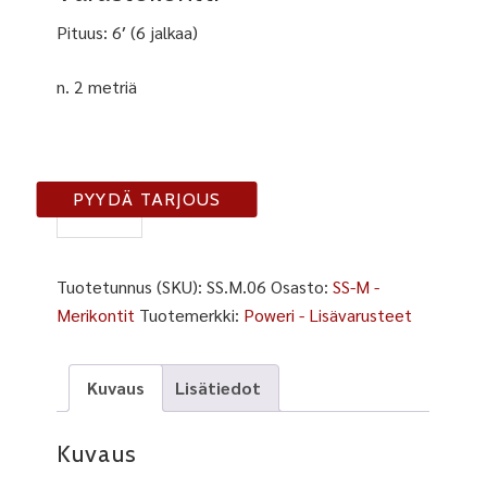
Pituus: 6′ (6 jalkaa)
n. 2 metriä
SS-
PYYDÄ TARJOUS
M-
06
määrä
Tuotetunnus (SKU):
SS.M.06
Osasto:
SS-M -
Merikontit
Tuotemerkki:
Poweri - Lisävarusteet
Kuvaus
Lisätiedot
Kuvaus