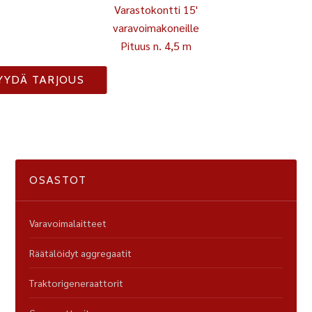
Varastokontti 15'
varavoimakoneille
Pituus n. 4,5 m
YYDÄ TARJOUS
OSASTOT
Varavoimalaitteet
Räätälöidyt aggregaatit
Traktorigeneraattorit