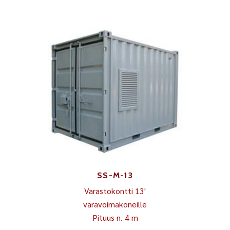
SS-M-13
Varastokontti 13'
varavoimakoneille
Pituus n. 4 m