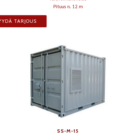
Pituus n. 12 m
YYDÄ TARJOUS
SS-M-15