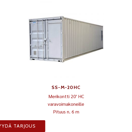
SS-M-20HC
Merikontti 20' HC
varavoimakoneille
Pituus n. 6 m
YYDÄ TARJOUS