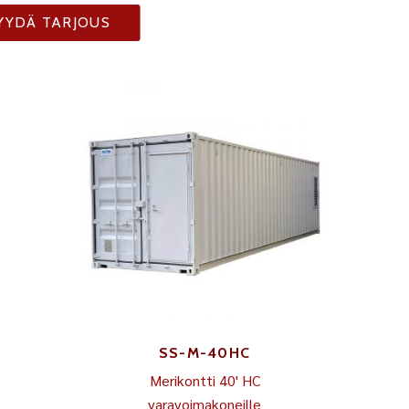
YYDÄ TARJOUS
SS-M-40HC
Merikontti 40' HC
varavoimakoneille