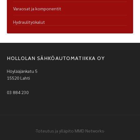
Varaosat ja komponentit
Hydraulityökalut
HOLLOLAN SÄHKÖAUTOMATIIKKA OY
Höylääjänkatu 5
15520 Lahti
03 884 230
·Toteutus ja ylläpito
MMD Networks
·