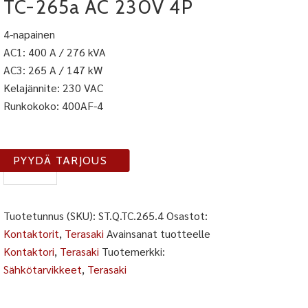
TC-265a AC 230V 4P
4-napainen
AC1: 400 A / 276 kVA
AC3: 265 A / 147 kW
Kelajännite: 230 VAC
Runkokoko: 400AF-4
TC-
PYYDÄ TARJOUS
265-
4
määrä
Tuotetunnus (SKU):
ST.Q.TC.265.4
Osastot:
Kontaktorit
,
Terasaki
Avainsanat tuotteelle
Kontaktori
,
Terasaki
Tuotemerkki:
Sähkötarvikkeet
,
Terasaki