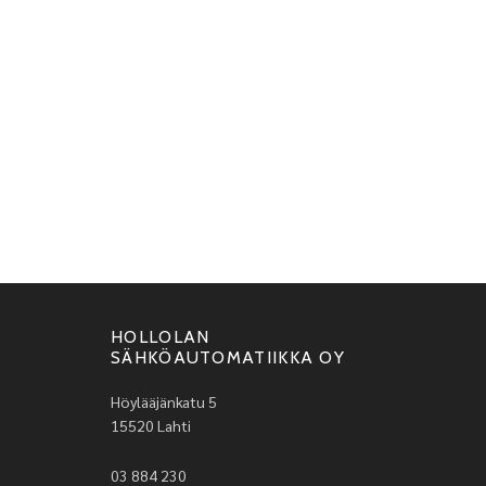
HOLLOLAN
SÄHKÖAUTOMATIIKKA OY
Höylääjänkatu 5
15520 Lahti
03 884 230