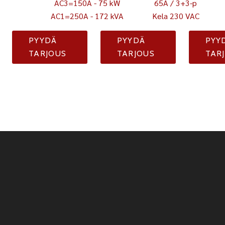
AC3=150A - 75 kW
65A / 3+3-p
AC1=250A - 172 kVA
Kela 230 VAC
PYYDÄ
PYYDÄ
PYY
TARJOUS
TARJOUS
TAR