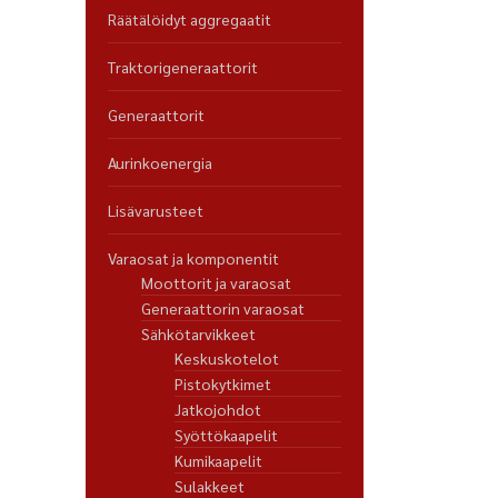
Räätälöidyt aggregaatit
Traktorigeneraattorit
Generaattorit
Aurinkoenergia
Lisävarusteet
Varaosat ja komponentit
Moottorit ja varaosat
Generaattorin varaosat
Sähkötarvikkeet
Keskuskotelot
Pistokytkimet
Jatkojohdot
Syöttökaapelit
Kumikaapelit
Sulakkeet