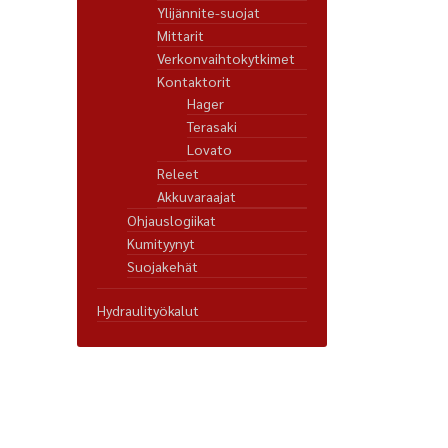
Ylijännite-suojat
Mittarit
Verkonvaihtokytkimet
Kontaktorit
Hager
Terasaki
Lovato
Releet
Akkuvaraajat
Ohjauslogiikat
Kumityynyt
Suojakehät
Hydraulityökalut