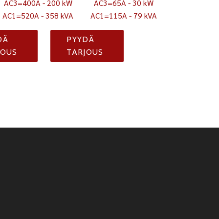
AC3=400A - 200 kW
AC3=65A - 30 kW
AC1=520A - 358 kVA
AC1=115A - 79 kVA
DÄ
PYYDÄ
JOUS
TARJOUS