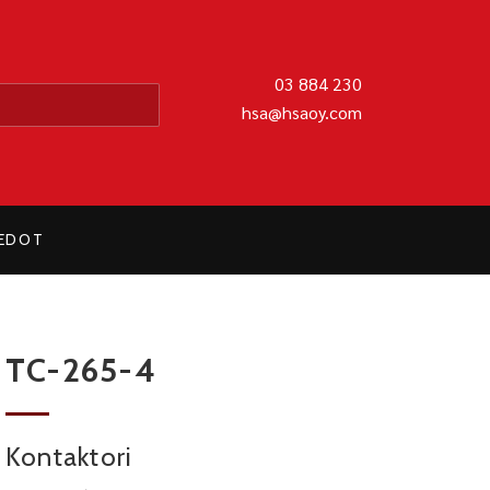
MATIIKKA OY
03 884 230
hsa@hsaoy.com
IEDOT
TC-265-4
Kontaktori