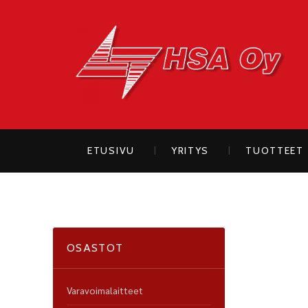
H
ETUSIVU
YRITYS
TUOTTEET
OSASTOT
Varavoimalaitteet